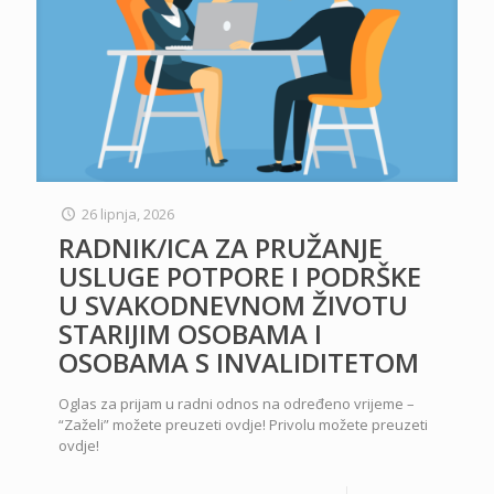
26 lipnja, 2026
RADNIK/ICA ZA PRUŽANJE
USLUGE POTPORE I PODRŠKE
U SVAKODNEVNOM ŽIVOTU
STARIJIM OSOBAMA I
OSOBAMA S INVALIDITETOM
Oglas za prijam u radni odnos na određeno vrijeme –
“Zaželi” možete preuzeti ovdje! Privolu možete preuzeti
ovdje!