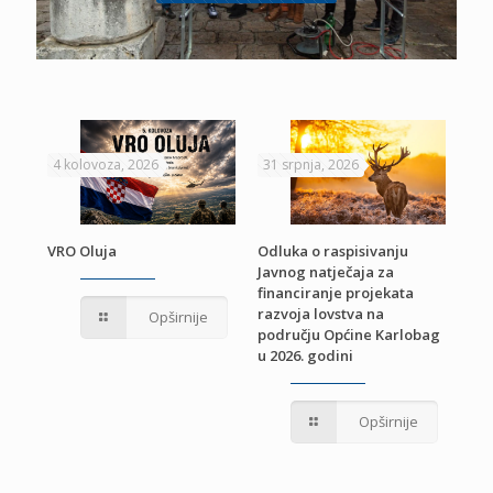
4 kolovoza, 2026
31 srpnja, 2026
22 
VRO Oluja
Odluka o raspisivanju
Javnog natječaja za
JE
Pri
financiranje projekata
pro
razvoja lovstva na
Opširnije
jed
području Općine Karlobag
TU
u 2026. godini
Opširnije