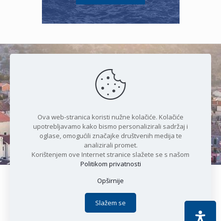
Čudesan spoj kristalnog mora i
prirode
Ova web-stranica koristi nužne kolačiće. Kolačiće
upotrebljavamo kako bismo personalizirali sadržaj i
oglase, omogućili značajke društvenih medija te
analizirali promet.
Korištenjem ove Internet stranice slažete se s našom
Politikom privatnosti
Opširnije
Copyright © 2021 Općina Karlobag | Sva prava pridržana |
Izjava o kolačićima
|
Politika privatnosti
| DEVELOPMENT by
Slažem se
Apoc IT