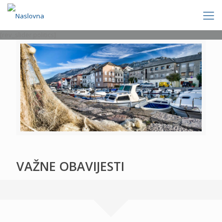
[rev_slider politics]
VAŽNE OBAVIJESTI