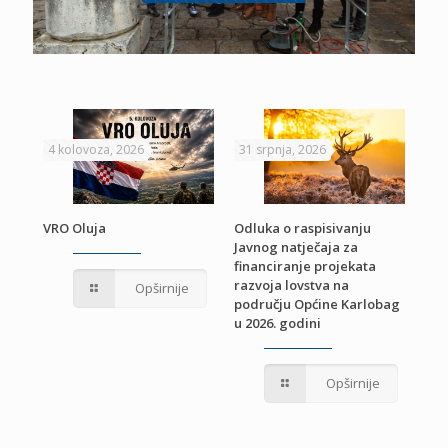
4 kolovoza, 2026
31 srpnja, 2026
22 
VRO Oluja
Odluka o raspisivanju
Javnog natječaja za
JE
Pri
financiranje projekata
pro
razvoja lovstva na
Opširnije
jed
području Općine Karlobag
TU
u 2026. godini
Opširnije