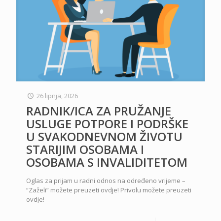
26 lipnja, 2026
RADNIK/ICA ZA PRUŽANJE
USLUGE POTPORE I PODRŠKE
U SVAKODNEVNOM ŽIVOTU
STARIJIM OSOBAMA I
OSOBAMA S INVALIDITETOM
Oglas za prijam u radni odnos na određeno vrijeme –
“Zaželi” možete preuzeti ovdje! Privolu možete preuzeti
ovdje!