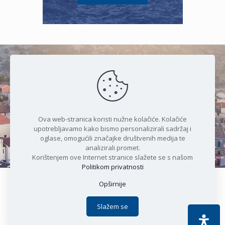
Čudesan spoj kristalnog mora i
prirode
Ova web-stranica koristi nužne kolačiće. Kolačiće
upotrebljavamo kako bismo personalizirali sadržaj i
oglase, omogućili značajke društvenih medija te
analizirali promet.
Korištenjem ove Internet stranice slažete se s našom
Politikom privatnosti
Opširnije
Copyright © 2021 Općina Karlobag | Sva prava pridržana |
Izjava o kolačićima
|
Politika privatnosti
| DEVELOPMENT by
Slažem se
Apoc IT