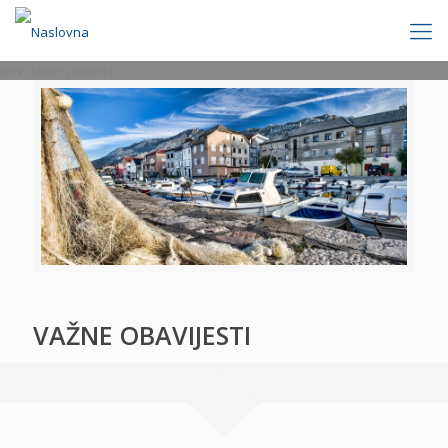
[rev_slider politics]
VAŽNE OBAVIJESTI