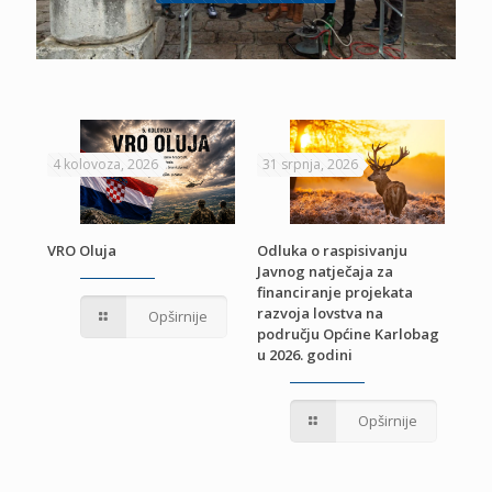
4 kolovoza, 2026
31 srpnja, 2026
22 
VRO Oluja
Odluka o raspisivanju
Javnog natječaja za
JE
Pri
financiranje projekata
pro
razvoja lovstva na
Opširnije
jed
području Općine Karlobag
TU
u 2026. godini
Opširnije