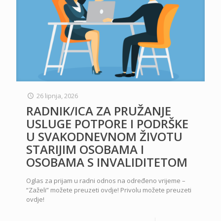
26 lipnja, 2026
RADNIK/ICA ZA PRUŽANJE
USLUGE POTPORE I PODRŠKE
U SVAKODNEVNOM ŽIVOTU
STARIJIM OSOBAMA I
OSOBAMA S INVALIDITETOM
Oglas za prijam u radni odnos na određeno vrijeme –
“Zaželi” možete preuzeti ovdje! Privolu možete preuzeti
ovdje!