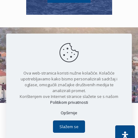
Čudesan spoj kristalnog mora i
prirode
Ova web-stranica koristi nužne kolačiće. Kolačiće
upotrebljavamo kako bismo personalizirali sadržaj i
oglase, omogućili značajke društvenih medija te
analizirali promet.
Korištenjem ove Internet stranice slažete se s našom
Politikom privatnosti
Opširnije
Copyright © 2021 Općina Karlobag | Sva prava pridržana |
Izjava o kolačićima
|
Politika privatnosti
| DEVELOPMENT by
Slažem se
Apoc IT