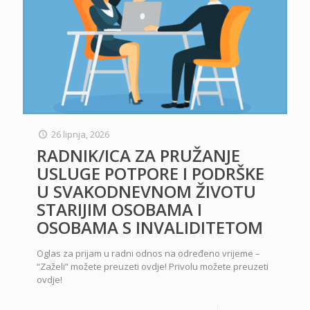
26 lipnja, 2026
RADNIK/ICA ZA PRUŽANJE
USLUGE POTPORE I PODRŠKE
U SVAKODNEVNOM ŽIVOTU
STARIJIM OSOBAMA I
OSOBAMA S INVALIDITETOM
Oglas za prijam u radni odnos na određeno vrijeme –
“Zaželi” možete preuzeti ovdje! Privolu možete preuzeti
ovdje!