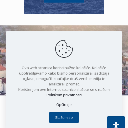
Čudesan spoj kristalnog mora i
prirode
Ova web-stranica koristi nužne kolačiće. Kolačiće
upotrebljavamo kako bismo personalizirali sadržaj i
oglase, omogućili značajke društvenih medija te
analizirali promet.
Korištenjem ove Internet stranice slažete se s našom
Politikom privatnosti
Opširnije
Copyright © 2021 Općina Karlobag | Sva prava pridržana |
Izjava o kolačićima
|
Politika privatnosti
| DEVELOPMENT by
Slažem se
Apoc IT