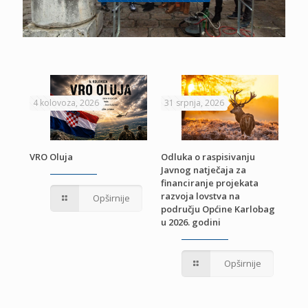
4 kolovoza, 2026
31 srpnja, 2026
22 
VRO Oluja
Odluka o raspisivanju
Javnog natječaja za
JE
Pri
financiranje projekata
pro
razvoja lovstva na
Opširnije
jed
području Općine Karlobag
TU
u 2026. godini
Opširnije