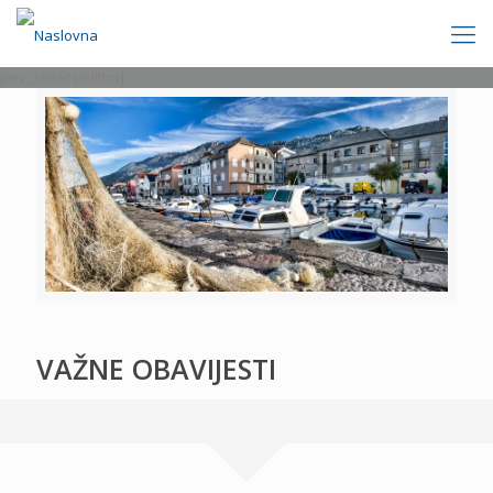
[rev_slider politics]
VAŽNE OBAVIJESTI