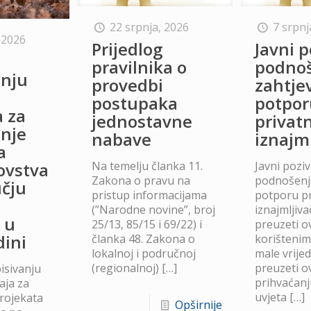
22 srpnja, 2026
7 srpnj
 2026
Prijedlog
Javni p
o
pravilnika o
podno
anju
provedbi
zahtje
postupaka
potpor
a za
jednostavne
privat
anje
nabave
iznajm
a
Na temelju članka 11.
Javni poziv
lovstva
Zakona o pravu na
podnošenje
čju
pristup informacijama
potporu p
(”Narodne novine”, broj
iznajmljiv
 u
25/13, 85/15 i 69/22) i
preuzeti ov
dini
članka 48. Zakona o
korišteni
lokalnoj i područnoj
male vrije
(regionalnoj)
[…]
preuzeti ov
isivanju
prihvaćanj
aja za
uvjeta
[…]
projekata
Opširnije