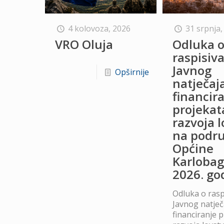
4 kolovoza, 2026
31 srpnja,
VRO Oluja
Odluka 
raspisiv
Javnog
Opširnije
natječaj
financir
projekat
razvoja 
na podru
Općine
Karlobag
2026. go
Odluka o rasp
Javnog natječ
financiranje 