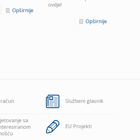
ovdje!
Opširnije
Opširnije
oračun
Službeni glasnik
jetovanje sa
EU Projekti
nteresiranom
nošću