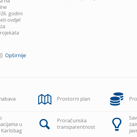
va na
ine
26. godini
ti ovdje!
 za
projekata
Opširnije
 nabava
Prostorni plan
Pr
p
Sav
Proračunska
acijama u
zai
transparentnost
 Karlobag
jav