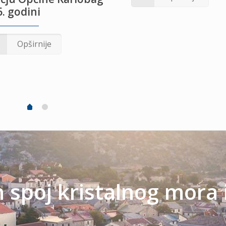
. godini
Opširnije
spoj kristalnog mora 