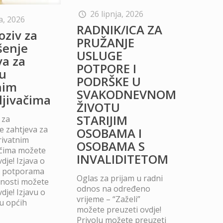
26 lipnja, 2026
a, 2026
RADNIK/ICA ZA
oziv za
PRUŽANJE
šenje
USLUGE
va za
POTPORE I
u
PODRŠKE U
nim
SVAKODNEVNOM
ljivačima
ŽIVOTU
STARIJIM
 za
 zahtjeva za
OSOBAMA I
rivatnim
OSOBAMA S
ačima možete
INVALIDITETOM
dje! Izjava o
m potporama
Oglas za prijam u radni
dnosti možete
odnos na određeno
dje! Izjavu o
vrijeme – “Zaželi”
u općih
možete preuzeti ovdje!
Privolu možete preuzeti