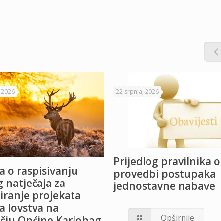
, 2026
22 srpnja, 2026
Prijedlog pravilnika o
a o raspisivanju
provedbi postupaka
 natječaja za
jednostavne nabave
iranje projekata
a lovstva na
Opširnije
čju Općine Karlobag