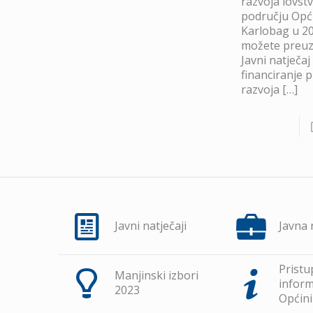
razvoja lovst
području Opć
Karlobag u 20
možete preuze
Javni natječaj
financiranje 
razvoja
[…]
Javni natječaji
Javna
Pristu
Manjinski izbori
inform
2023
Općini