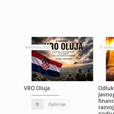
4 kolovoza, 2026
31 srpnja
VRO Oluja
Odluk
Javnog
financ
UŽANJE
Opširnije
razvoj
podru