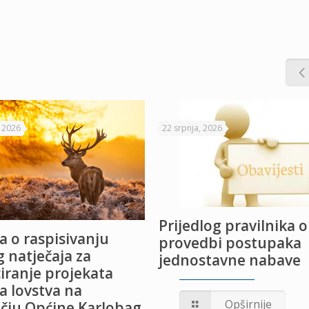
, 2026
22 srpnja, 2026
Prijedlog pravilnika o
a o raspisivanju
provedbi postupaka
 natječaja za
jednostavne nabave
iranje projekata
a lovstva na
Opširnije
čju Općine Karlobag