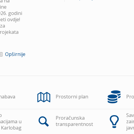
va na
ine
26. godini
ti ovdje!
 za
projekata
Opširnije
 nabava
Prostorni plan
Pr
p
Sav
Proračunska
acijama u
zai
transparentnost
 Karlobag
jav