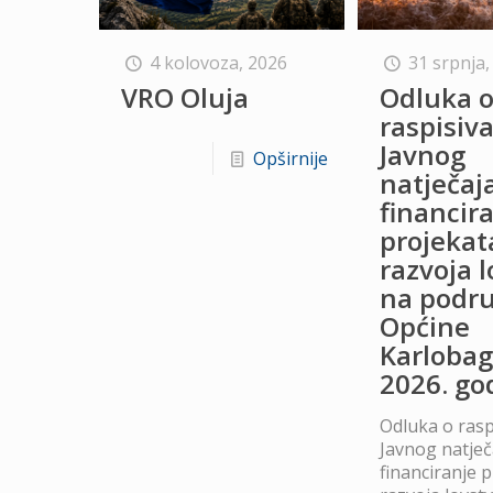
4 kolovoza, 2026
31 srpnja,
VRO Oluja
Odluka 
raspisiv
Javnog
Opširnije
natječaj
financir
projekat
razvoja 
na podru
Općine
Karlobag
2026. go
Odluka o rasp
Javnog natječ
financiranje 