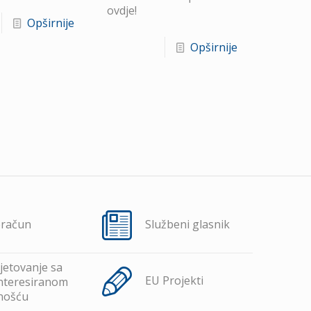
ovdje!
Opširnije
Opširnije
oračun
Službeni glasnik
jetovanje sa
EU Projekti
nteresiranom
nošću