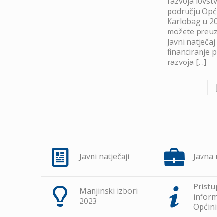
razvoja lovst
području Opć
Karlobag u 20
možete preuze
Javni natječaj
financiranje 
razvoja
[…]
Javni natječaji
Javna
Pristu
Manjinski izbori
inform
2023
Općini