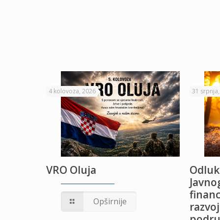
4 kolovoza, 2026
31 srpnja
VRO Oluja
Odluk
Javnog
financ
UŽANJE
Opširnije
razvoj
podru