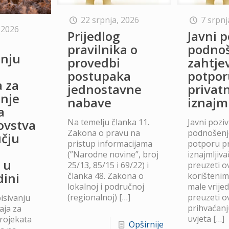
22 srpnja, 2026
7 srpnj
 2026
Prijedlog
Javni p
o
pravilnika o
podno
anju
provedbi
zahtje
postupaka
potpor
a za
jednostavne
privat
anje
nabave
iznajm
a
Na temelju članka 11.
Javni poziv
lovstva
Zakona o pravu na
podnošenje
čju
pristup informacijama
potporu p
(”Narodne novine”, broj
iznajmljiv
 u
25/13, 85/15 i 69/22) i
preuzeti ov
dini
članka 48. Zakona o
korišteni
lokalnoj i područnoj
male vrije
(regionalnoj)
[…]
preuzeti ov
isivanju
prihvaćanj
aja za
uvjeta
[…]
projekata
Opširnije