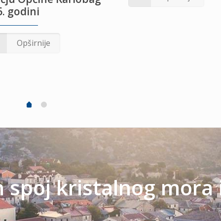
. godini
Opširnije
spoj kristalnog mora 