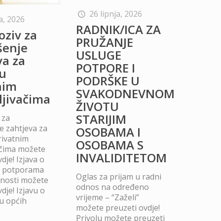
26 lipnja, 2026
a, 2026
RADNIK/ICA ZA
oziv za
PRUŽANJE
šenje
USLUGE
va za
POTPORE I
u
PODRŠKE U
nim
SVAKODNEVNOM
ljivačima
ŽIVOTU
STARIJIM
 za
 zahtjeva za
OSOBAMA I
rivatnim
OSOBAMA S
ačima možete
INVALIDITETOM
dje! Izjava o
m potporama
Oglas za prijam u radni
dnosti možete
odnos na određeno
dje! Izjavu o
vrijeme – “Zaželi”
u općih
možete preuzeti ovdje!
Privolu možete preuzeti