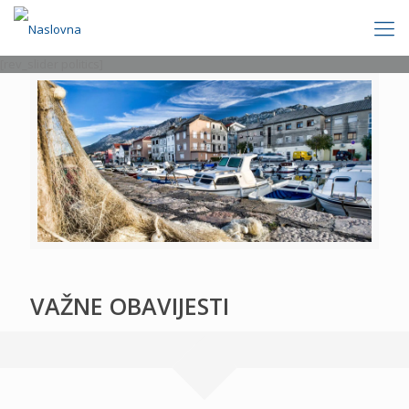
[rev_slider politics]
VAŽNE OBAVIJESTI