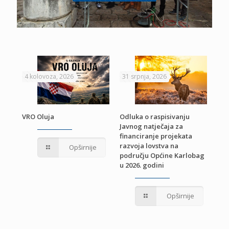
4 kolovoza, 2026
31 srpnja, 2026
22 
VRO Oluja
Odluka o raspisivanju
Javnog natječaja za
JE
Pri
financiranje projekata
pro
razvoja lovstva na
Opširnije
jed
području Općine Karlobag
TU
u 2026. godini
Opširnije