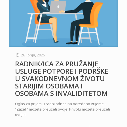
26 lipnja, 2026
RADNIK/ICA ZA PRUŽANJE
USLUGE POTPORE I PODRŠKE
U SVAKODNEVNOM ŽIVOTU
STARIJIM OSOBAMA I
OSOBAMA S INVALIDITETOM
Oglas za prijam u radni odnos na određeno vrijeme –
“Zaželi” možete preuzeti ovdje! Privolu možete preuzeti
ovdje!