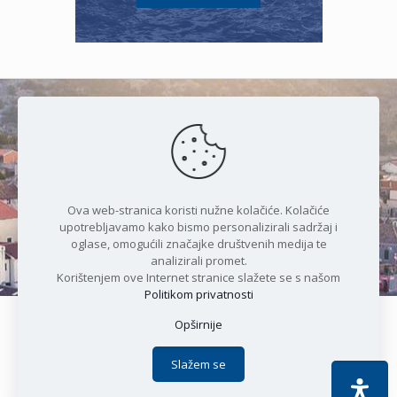
Čudesan spoj kristalnog mora i
prirode
Ova web-stranica koristi nužne kolačiće. Kolačiće
upotrebljavamo kako bismo personalizirali sadržaj i
oglase, omogućili značajke društvenih medija te
analizirali promet.
Korištenjem ove Internet stranice slažete se s našom
Politikom privatnosti
Opširnije
Copyright © 2021 Općina Karlobag | Sva prava pridržana |
Izjava o kolačićima
|
Politika privatnosti
| DEVELOPMENT by
Slažem se
Apoc IT