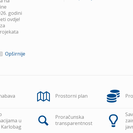
va na
ine
26. godini
ti ovdje!
 za
projekata
Opširnije
 nabava
Prostorni plan
Pr
p
Sav
Proračunska
acijama u
zai
transparentnost
 Karlobag
jav