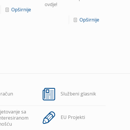
ovdje!
Opširnije
Opširnije
oračun
Službeni glasnik
jetovanje sa
EU Projekti
nteresiranom
nošću