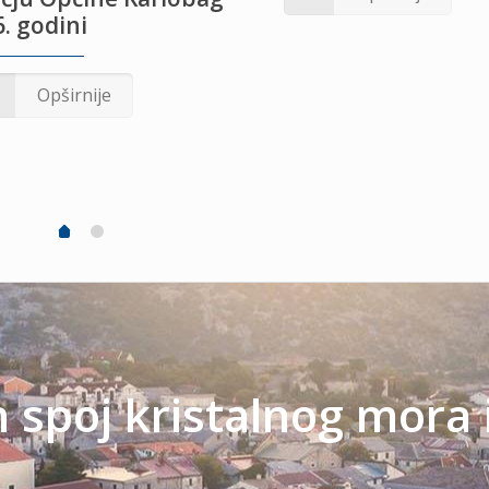
. godini
Opširnije
spoj kristalnog mora 