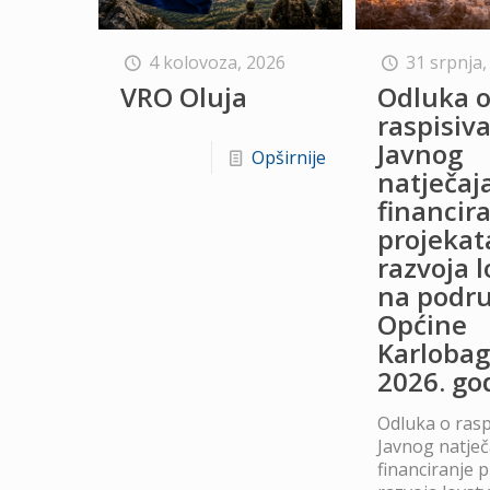
4 kolovoza, 2026
31 srpnja,
VRO Oluja
Odluka 
raspisiv
Javnog
Opširnije
natječaj
financir
projekat
razvoja 
na podru
Općine
Karlobag
2026. go
Odluka o rasp
Javnog natječ
financiranje 