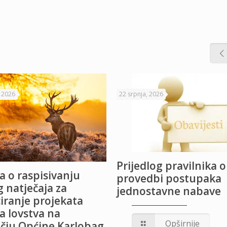
, 2026
22 srpnja, 2026
Prijedlog pravilnika o
a o raspisivanju
provedbi postupaka
 natječaja za
jednostavne nabave
iranje projekata
a lovstva na
Opširnije
čju Općine Karlobag