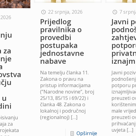
22 srpnja, 2026
7 srpnj
 2026
Prijedlog
Javni p
o
pravilnika o
podno
anju
provedbi
zahtje
postupaka
potpor
a za
jednostavne
privat
anje
nabave
iznajm
a
Na temelju članka 11.
Javni poziv
lovstva
Zakona o pravu na
podnošenje
čju
pristup informacijama
potporu p
(”Narodne novine”, broj
iznajmljiv
 u
25/13, 85/15 i 69/22) i
preuzeti ov
dini
članka 48. Zakona o
korišteni
lokalnoj i područnoj
male vrije
(regionalnoj)
[…]
preuzeti ov
isivanju
prihvaćanj
aja za
uvjeta
[…]
projekata
Opširnije