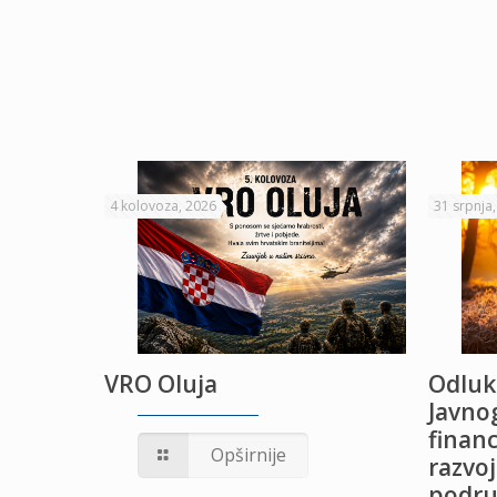
4 kolovoza, 2026
31 srpnja
VRO Oluja
Odluk
Javnog
financ
UŽANJE
Opširnije
razvoj
podru