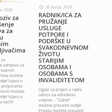
26 lipnja, 2026
a, 2026
RADNIK/ICA ZA
oziv za
PRUŽANJE
šenje
USLUGE
va za
POTPORE I
u
PODRŠKE U
nim
SVAKODNEVNOM
ljivačima
ŽIVOTU
STARIJIM
 za
 zahtjeva za
OSOBAMA I
rivatnim
OSOBAMA S
ačima možete
INVALIDITETOM
dje! Izjava o
m potporama
Oglas za prijam u radni
dnosti možete
odnos na određeno
dje! Izjavu o
vrijeme – “Zaželi”
u općih
možete preuzeti ovdje!
Privolu možete preuzeti