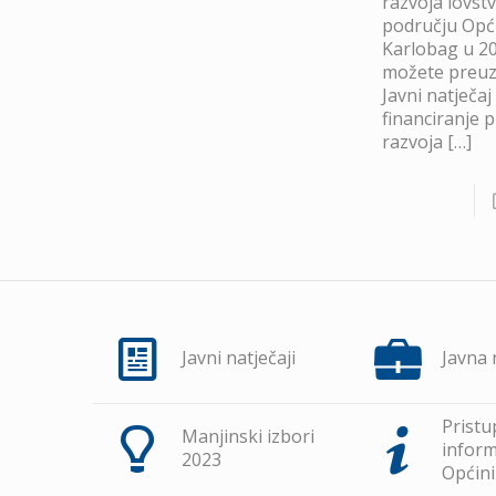
razvoja lovst
području Opć
Karlobag u 20
možete preuze
Javni natječaj
financiranje 
razvoja
[…]
Javni natječaji
Javna
Pristu
Manjinski izbori
inform
2023
Općini