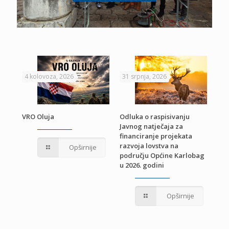
4 kolovoza, 2026
31 srpnja, 2026
22 
VRO Oluja
Odluka o raspisivanju
Javnog natječaja za
JE
Pri
financiranje projekata
pro
razvoja lovstva na
Opširnije
jed
području Općine Karlobag
TU
u 2026. godini
Opširnije