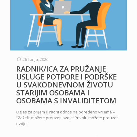
26 lipnja, 2026
RADNIK/ICA ZA PRUŽANJE
USLUGE POTPORE I PODRŠKE
U SVAKODNEVNOM ŽIVOTU
STARIJIM OSOBAMA I
OSOBAMA S INVALIDITETOM
Oglas za prijam u radni odnos na određeno vrijeme –
“Zaželi” možete preuzeti ovdje! Privolu možete preuzeti
ovdje!