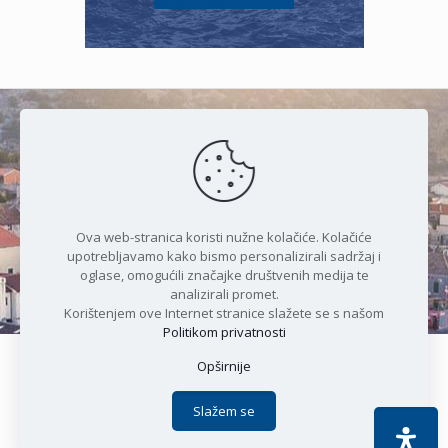
Čudesan spoj kristalnog mora i
prirode
Ova web-stranica koristi nužne kolačiće. Kolačiće
upotrebljavamo kako bismo personalizirali sadržaj i
oglase, omogućili značajke društvenih medija te
analizirali promet.
Korištenjem ove Internet stranice slažete se s našom
Politikom privatnosti
Opširnije
Copyright © 2021 Općina Karlobag | Sva prava pridržana |
Izjava o kolačićima
|
Politika privatnosti
| DEVELOPMENT by
Slažem se
Apoc IT