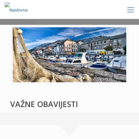
[rev_slider politics]
VAŽNE OBAVIJESTI