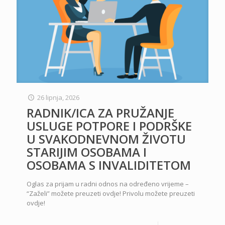
26 lipnja, 2026
RADNIK/ICA ZA PRUŽANJE
USLUGE POTPORE I PODRŠKE
U SVAKODNEVNOM ŽIVOTU
STARIJIM OSOBAMA I
OSOBAMA S INVALIDITETOM
Oglas za prijam u radni odnos na određeno vrijeme –
“Zaželi” možete preuzeti ovdje! Privolu možete preuzeti
ovdje!