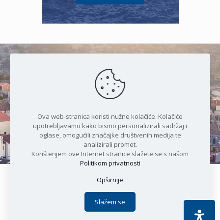
Čudesan spoj kristalnog mora i
prirode
Ova web-stranica koristi nužne kolačiće. Kolačiće
upotrebljavamo kako bismo personalizirali sadržaj i
oglase, omogućili značajke društvenih medija te
analizirali promet.
Korištenjem ove Internet stranice slažete se s našom
Politikom privatnosti
Opširnije
Copyright © 2021 Općina Karlobag | Sva prava pridržana |
Izjava o kolačićima
|
Politika privatnosti
| DEVELOPMENT by
Slažem se
Apoc IT