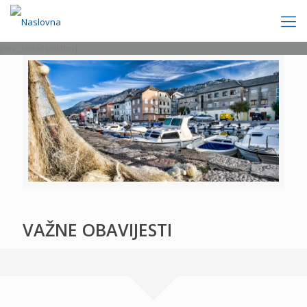
[rev_slider politics]
VAŽNE OBAVIJESTI