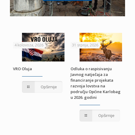
4 kolovoza, 2026
31 srpnja, 2026
22 
VRO Oluja
Odluka o raspisivanju
Javnog natječaja za
JE
Pri
financiranje projekata
pro
razvoja lovstva na
Opširnije
jed
području Općine Karlobag
TU
u 2026. godini
Opširnije