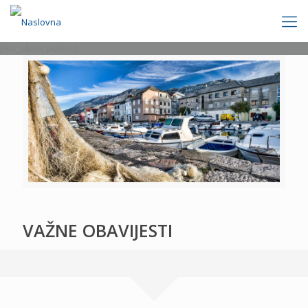
[rev_slider politics]
VAŽNE OBAVIJESTI