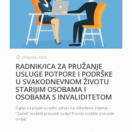
26 lipnja, 2026
RADNIK/ICA ZA PRUŽANJE
USLUGE POTPORE I PODRŠKE
U SVAKODNEVNOM ŽIVOTU
STARIJIM OSOBAMA I
OSOBAMA S INVALIDITETOM
Oglas za prijam u radni odnos na određeno vrijeme –
“Zaželi” možete preuzeti ovdje! Privolu možete preuzeti
ovdje!