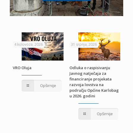
4 kolovoza, 2026
31 srpnja, 2026
22 
VRO Oluja
Odluka o raspisivanju
Javnog natječaja za
JE
Pri
financiranje projekata
pro
razvoja lovstva na
Opširnije
jed
području Općine Karlobag
TU
u 2026. godini
Opširnije