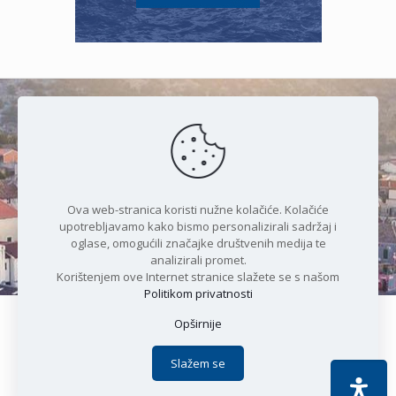
Čudesan spoj kristalnog mora i
prirode
Ova web-stranica koristi nužne kolačiće. Kolačiće
upotrebljavamo kako bismo personalizirali sadržaj i
oglase, omogućili značajke društvenih medija te
analizirali promet.
Korištenjem ove Internet stranice slažete se s našom
Politikom privatnosti
Opširnije
Copyright © 2021 Općina Karlobag | Sva prava pridržana |
Izjava o kolačićima
|
Politika privatnosti
| DEVELOPMENT by
Slažem se
Apoc IT