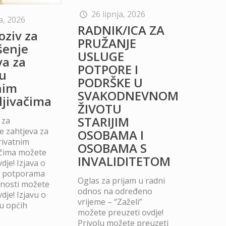
26 lipnja, 2026
a, 2026
RADNIK/ICA ZA
oziv za
PRUŽANJE
šenje
USLUGE
va za
POTPORE I
u
PODRŠKE U
nim
SVAKODNEVNOM
ljivačima
ŽIVOTU
STARIJIM
 za
 zahtjeva za
OSOBAMA I
rivatnim
OSOBAMA S
ačima možete
INVALIDITETOM
dje! Izjava o
m potporama
Oglas za prijam u radni
dnosti možete
odnos na određeno
dje! Izjavu o
vrijeme – “Zaželi”
u općih
možete preuzeti ovdje!
Privolu možete preuzeti