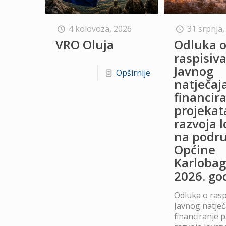
4 kolovoza, 2026
31 srpnja,
VRO Oluja
Odluka 
raspisiv
Javnog
Opširnije
natječaj
financir
projekat
razvoja 
na podru
Općine
Karlobag
2026. go
Odluka o rasp
Javnog natječ
financiranje 