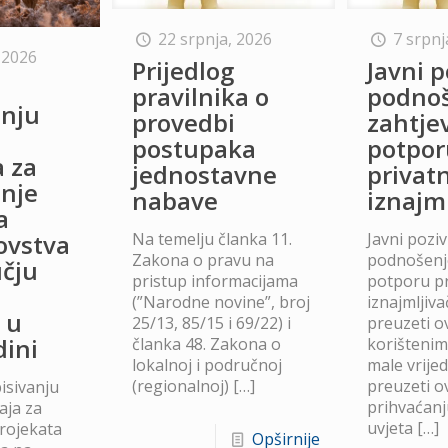
22 srpnja, 2026
7 srpnj
 2026
Prijedlog
Javni p
o
pravilnika o
podno
anju
provedbi
zahtje
postupaka
potpor
a za
jednostavne
privat
anje
nabave
iznajm
a
Na temelju članka 11.
Javni poziv
lovstva
Zakona o pravu na
podnošenje
čju
pristup informacijama
potporu p
(”Narodne novine”, broj
iznajmljiv
 u
25/13, 85/15 i 69/22) i
preuzeti ov
dini
članka 48. Zakona o
korišteni
lokalnoj i područnoj
male vrije
(regionalnoj)
[…]
preuzeti ov
isivanju
prihvaćanj
aja za
uvjeta
[…]
projekata
Opširnije