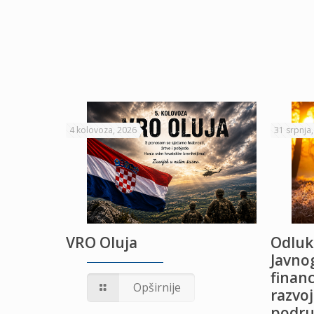
4 kolovoza, 2026
31 srpnja
VRO Oluja
Odluk
Javnog
financ
UŽANJE
Opširnije
razvoj
podru