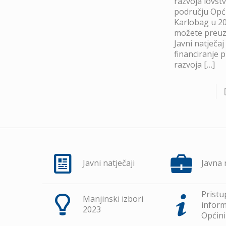
razvoja lovst
području Opć
Karlobag u 20
možete preuze
Javni natječaj
financiranje 
razvoja
[…]
Javni natječaji
Javna
Pristu
Manjinski izbori
inform
2023
Općini