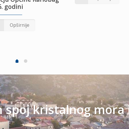
. godini
Opširnije
spoj kristalnog mora 