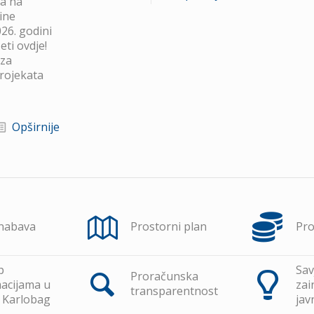
va na
ine
26. godini
ti ovdje!
 za
projekata
Opširnije
 nabava
Prostorni plan
Pr
p
Sav
Proračunska
acijama u
zai
transparentnost
 Karlobag
jav