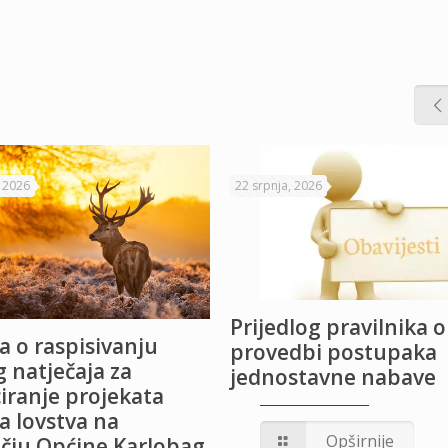
, 2026
22 srpnja, 2026
Prijedlog pravilnika o
a o raspisivanju
provedbi postupaka
 natječaja za
jednostavne nabave
iranje projekata
a lovstva na
Opširnije
čju Općine Karlobag