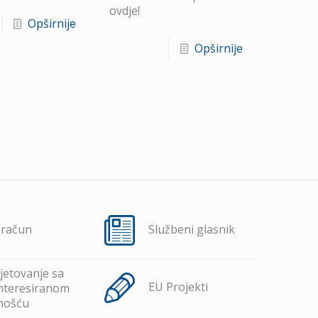
ovdje!
Opširnije
Opširnije
oračun
Službeni glasnik
jetovanje sa
EU Projekti
nteresiranom
nošću