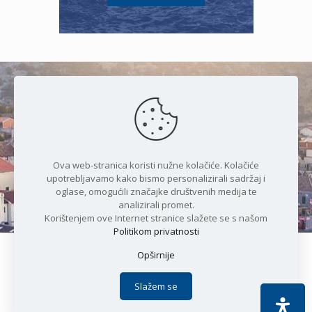
Čudesan spoj kristalnog mora i
prirode
Ova web-stranica koristi nužne kolačiće. Kolačiće
upotrebljavamo kako bismo personalizirali sadržaj i
oglase, omogućili značajke društvenih medija te
analizirali promet.
Korištenjem ove Internet stranice slažete se s našom
Politikom privatnosti
Opširnije
Copyright © 2021 Općina Karlobag | Sva prava pridržana |
Izjava o kolačićima
|
Politika privatnosti
| DEVELOPMENT by
Slažem se
Apoc IT