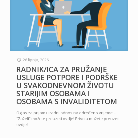
26 lipnja, 2026
RADNIK/ICA ZA PRUŽANJE
USLUGE POTPORE I PODRŠKE
U SVAKODNEVNOM ŽIVOTU
STARIJIM OSOBAMA I
OSOBAMA S INVALIDITETOM
Oglas za prijam u radni odnos na određeno vrijeme –
“Zaželi” možete preuzeti ovdje! Privolu možete preuzeti
ovdje!