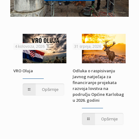
4 kolovoza, 2026
31 srpnja, 2026
22 
VRO Oluja
Odluka o raspisivanju
Javnog natječaja za
JE
Pri
financiranje projekata
pro
razvoja lovstva na
Opširnije
jed
području Općine Karlobag
TU
u 2026. godini
Opširnije