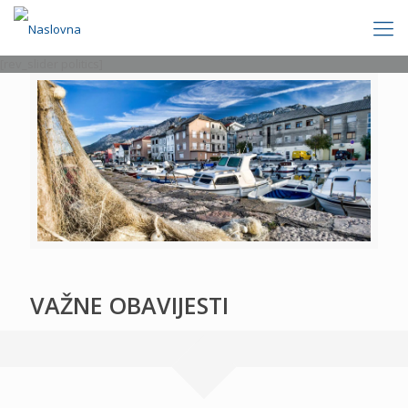
[rev_slider politics]
VAŽNE OBAVIJESTI