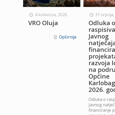
4 kolovoza, 2026
31 srpnja,
VRO Oluja
Odluka 
raspisiv
Javnog
Opširnije
natječaj
financir
projekat
razvoja 
na podru
Općine
Karlobag
2026. go
Odluka o rasp
Javnog natječ
financiranje 