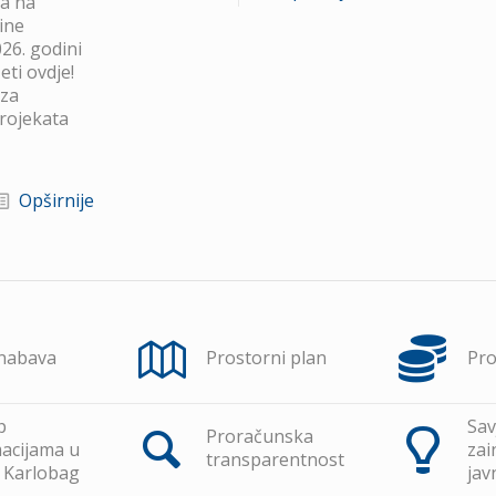
va na
ine
26. godini
ti ovdje!
 za
projekata
Opširnije
 nabava
Prostorni plan
Pr
p
Sav
Proračunska
acijama u
zai
transparentnost
 Karlobag
jav