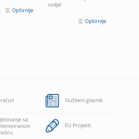
ovdje!
Opširnije
Opširnije
oračun
Službeni glasnik
jetovanje sa
EU Projekti
nteresiranom
nošću