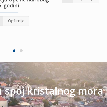
. godini
Opširnije
spoj kristalnog mora 