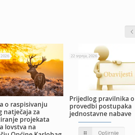
, 2026
22 srpnja, 2026
Prijedlog pravilnika o
a o raspisivanju
provedbi postupaka
 natječaja za
jednostavne nabave
iranje projekata
a lovstva na
Opširnije
čju Općine Karlobag