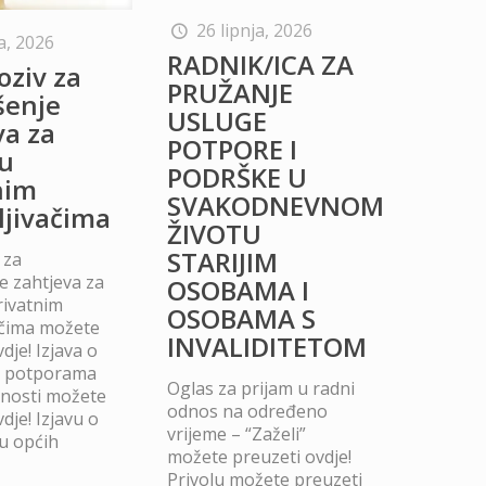
26 lipnja, 2026
a, 2026
RADNIK/ICA ZA
oziv za
PRUŽANJE
šenje
USLUGE
va za
POTPORE I
u
PODRŠKE U
nim
SVAKODNEVNOM
ljivačima
ŽIVOTU
STARIJIM
 za
 zahtjeva za
OSOBAMA I
rivatnim
OSOBAMA S
ačima možete
INVALIDITETOM
dje! Izjava o
m potporama
Oglas za prijam u radni
dnosti možete
odnos na određeno
dje! Izjavu o
vrijeme – “Zaželi”
u općih
možete preuzeti ovdje!
Privolu možete preuzeti