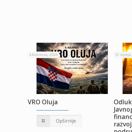
4 kolovoza, 2026
31 srpnja
VRO Oluja
Odluk
Javnog
financ
UŽANJE
Opširnije
razvoj
podru