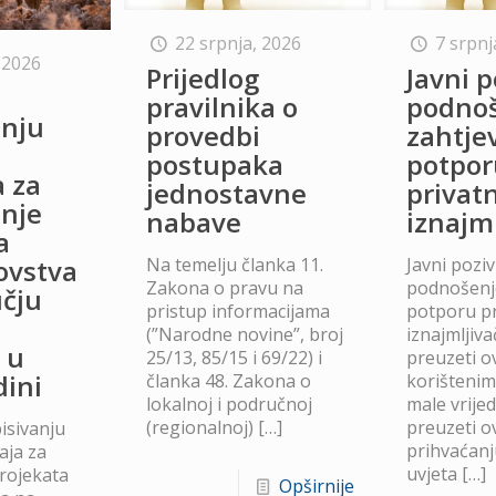
22 srpnja, 2026
7 srpnj
 2026
Prijedlog
Javni p
o
pravilnika o
podno
anju
provedbi
zahtje
postupaka
potpor
a za
jednostavne
privat
anje
nabave
iznajm
a
Na temelju članka 11.
Javni poziv
lovstva
Zakona o pravu na
podnošenje
čju
pristup informacijama
potporu p
(”Narodne novine”, broj
iznajmljiv
 u
25/13, 85/15 i 69/22) i
preuzeti ov
dini
članka 48. Zakona o
korišteni
lokalnoj i područnoj
male vrije
(regionalnoj)
[…]
preuzeti ov
isivanju
prihvaćanj
aja za
uvjeta
[…]
projekata
Opširnije