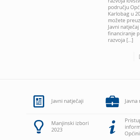
razvoja lovst
području Opć
Karlobag u 20
možete preuze
Javni natječaj
financiranje 
razvoja
[…]
Javni natječaji
Javna
Pristu
Manjinski izbori
inform
2023
Općini