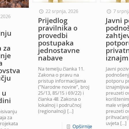
22 srpnja, 2026
7 srpnj
 2026
Prijedlog
Javni p
o
pravilnika o
podno
anju
provedbi
zahtje
postupaka
potpor
a za
jednostavne
privat
anje
nabave
iznajm
a
Na temelju članka 11.
Javni poziv
lovstva
Zakona o pravu na
podnošenje
čju
pristup informacijama
potporu p
(”Narodne novine”, broj
iznajmljiv
 u
25/13, 85/15 i 69/22) i
preuzeti ov
dini
članka 48. Zakona o
korišteni
lokalnoj i područnoj
male vrije
(regionalnoj)
[…]
preuzeti ov
isivanju
prihvaćanj
aja za
uvjeta
[…]
projekata
Opširnije