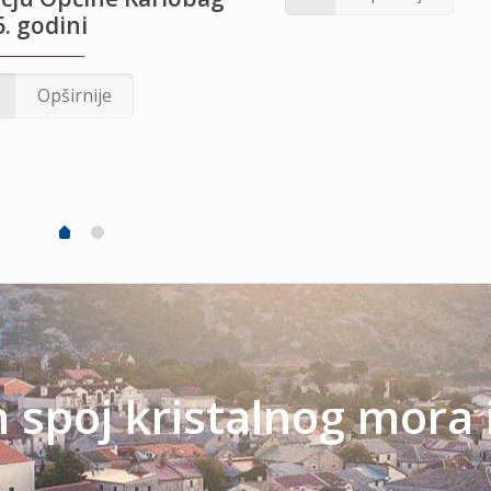
. godini
Opširnije
spoj kristalnog mora 