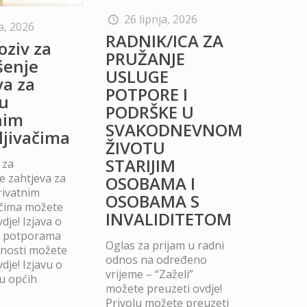
26 lipnja, 2026
a, 2026
RADNIK/ICA ZA
oziv za
PRUŽANJE
šenje
USLUGE
va za
POTPORE I
u
PODRŠKE U
nim
SVAKODNEVNOM
ljivačima
ŽIVOTU
STARIJIM
 za
 zahtjeva za
OSOBAMA I
rivatnim
OSOBAMA S
ačima možete
INVALIDITETOM
dje! Izjava o
m potporama
Oglas za prijam u radni
dnosti možete
odnos na određeno
dje! Izjavu o
vrijeme – “Zaželi”
u općih
možete preuzeti ovdje!
Privolu možete preuzeti