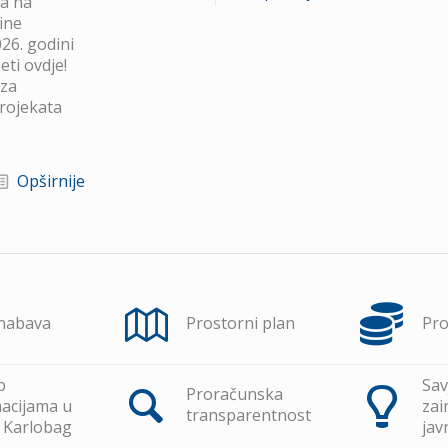
va na
ine
26. godini
ti ovdje!
 za
projekata
Opširnije
 nabava
Prostorni plan
Pr
p
Sav
Proračunska
acijama u
zai
transparentnost
 Karlobag
jav