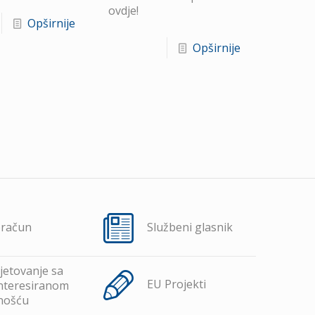
ovdje!
Opširnije
Opširnije
oračun
Službeni glasnik
jetovanje sa
EU Projekti
nteresiranom
nošću