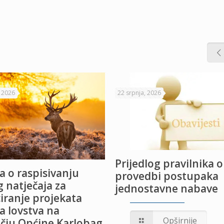
, 2026
22 srpnja, 2026
Prijedlog pravilnika o
a o raspisivanju
provedbi postupaka
 natječaja za
jednostavne nabave
iranje projekata
a lovstva na
Opširnije
čju Općine Karlobag