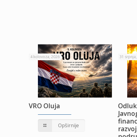
4 kolovoza, 2026
31 srpnja
VRO Oluja
Odluk
Javnog
financ
UŽANJE
Opširnije
razvoj
podru