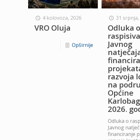
4 kolovoza, 2026
31 srpnja,
VRO Oluja
Odluka 
raspisiv
Javnog
Opširnije
natječaj
financir
projekat
razvoja 
na podru
Općine
Karlobag
2026. go
Odluka o rasp
Javnog natječ
financiranje 