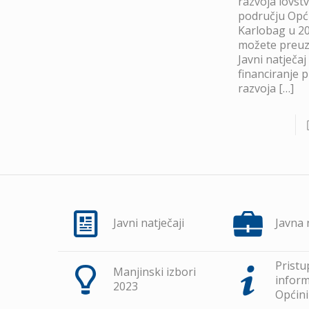
razvoja lovst
području Opć
Karlobag u 20
možete preuze
Javni natječaj
financiranje 
razvoja
[…]
Javni natječaji
Javna
Pristu
Manjinski izbori
inform
2023
Općini