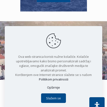
Čudesan spoj kristalnog mora i
prirode
Ova web-stranica koristi nužne kolačiće. Kolačiće
upotrebljavamo kako bismo personalizirali sadržaj i
oglase, omogućili značajke društvenih medija te
analizirali promet.
Korištenjem ove Internet stranice slažete se s našom
Politikom privatnosti
Opširnije
Copyright © 2021 Općina Karlobag | Sva prava pridržana |
Izjava o kolačićima
|
Politika privatnosti
| DEVELOPMENT by
Slažem se
Apoc IT