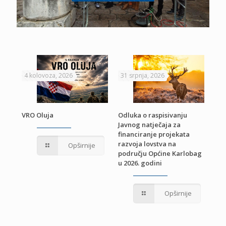
4 kolovoza, 2026
31 srpnja, 2026
22 
VRO Oluja
Odluka o raspisivanju
Javnog natječaja za
JE
Pri
financiranje projekata
pro
razvoja lovstva na
Opširnije
jed
području Općine Karlobag
TU
u 2026. godini
Opširnije