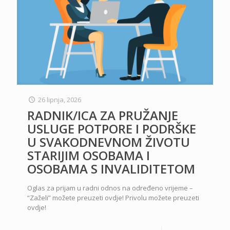
26 lipnja, 2026
RADNIK/ICA ZA PRUŽANJE
USLUGE POTPORE I PODRŠKE
U SVAKODNEVNOM ŽIVOTU
STARIJIM OSOBAMA I
OSOBAMA S INVALIDITETOM
Oglas za prijam u radni odnos na određeno vrijeme –
“Zaželi” možete preuzeti ovdje! Privolu možete preuzeti
ovdje!