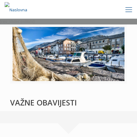
[rev_slider politics]
VAŽNE OBAVIJESTI