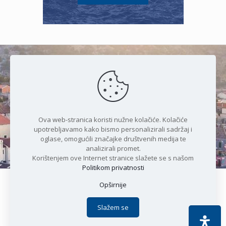
Čudesan spoj kristalnog mora i
prirode
Ova web-stranica koristi nužne kolačiće. Kolačiće
upotrebljavamo kako bismo personalizirali sadržaj i
oglase, omogućili značajke društvenih medija te
analizirali promet.
Korištenjem ove Internet stranice slažete se s našom
Politikom privatnosti
Opširnije
Copyright © 2021 Općina Karlobag | Sva prava pridržana |
Izjava o kolačićima
|
Politika privatnosti
| DEVELOPMENT by
Slažem se
Apoc IT