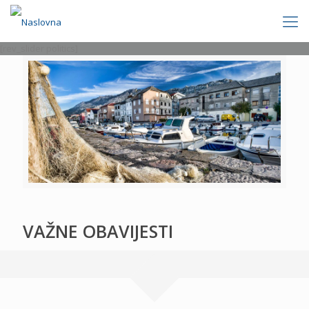
[rev_slider politics]
VAŽNE OBAVIJESTI