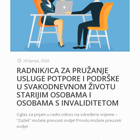
26 lipnja, 2026
RADNIK/ICA ZA PRUŽANJE
USLUGE POTPORE I PODRŠKE
U SVAKODNEVNOM ŽIVOTU
STARIJIM OSOBAMA I
OSOBAMA S INVALIDITETOM
Oglas za prijam u radni odnos na određeno vrijeme –
“Zaželi” možete preuzeti ovdje! Privolu možete preuzeti
ovdje!