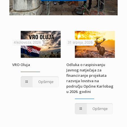
4 kolovoza, 2026
31 srpnja, 2026
22 
VRO Oluja
Odluka o raspisivanju
Javnog natječaja za
JE
Pri
financiranje projekata
pro
razvoja lovstva na
Opširnije
jed
području Općine Karlobag
TU
u 2026. godini
Opširnije