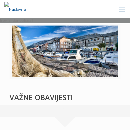
[rev_slider politics]
VAŽNE OBAVIJESTI