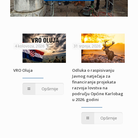
4 kolovoza, 2026
31 srpnja, 2026
22 
VRO Oluja
Odluka o raspisivanju
Javnog natječaja za
JE
Pri
financiranje projekata
pro
razvoja lovstva na
Opširnije
jed
području Općine Karlobag
TU
u 2026. godini
Opširnije