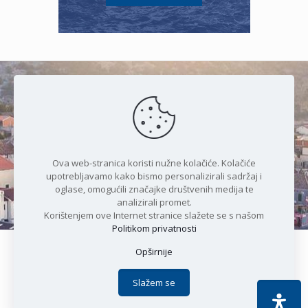
Čudesan spoj kristalnog mora i
prirode
Ova web-stranica koristi nužne kolačiće. Kolačiće
upotrebljavamo kako bismo personalizirali sadržaj i
oglase, omogućili značajke društvenih medija te
analizirali promet.
Korištenjem ove Internet stranice slažete se s našom
Politikom privatnosti
Opširnije
Copyright © 2021 Općina Karlobag | Sva prava pridržana |
Izjava o kolačićima
|
Politika privatnosti
| DEVELOPMENT by
Slažem se
Apoc IT