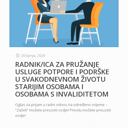
26 lipnja, 2026
RADNIK/ICA ZA PRUŽANJE
USLUGE POTPORE I PODRŠKE
U SVAKODNEVNOM ŽIVOTU
STARIJIM OSOBAMA I
OSOBAMA S INVALIDITETOM
Oglas za prijam u radni odnos na određeno vrijeme –
“Zaželi” možete preuzeti ovdje! Privolu možete preuzeti
ovdje!