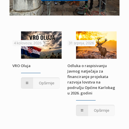
4 kolovoza, 2026
31 srpnja, 2026
22 
VRO Oluja
Odluka o raspisivanju
Javnog natječaja za
JE
Pri
financiranje projekata
pro
razvoja lovstva na
Opširnije
jed
području Općine Karlobag
TU
u 2026. godini
Opširnije