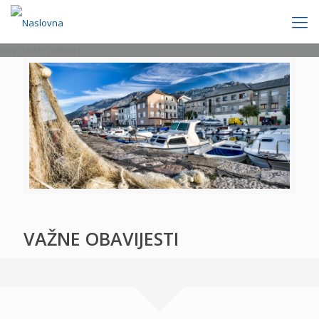
[rev_slider politics]
VAŽNE OBAVIJESTI