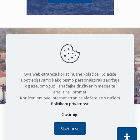
Čudesan spoj kristalnog mora i
prirode
Ova web-stranica koristi nužne kolačiće. Kolačiće
upotrebljavamo kako bismo personalizirali sadržaj i
oglase, omogućili značajke društvenih medija te
analizirali promet.
Korištenjem ove Internet stranice slažete se s našom
Politikom privatnosti
Opširnije
Copyright © 2021 Općina Karlobag | Sva prava pridržana |
Izjava o kolačićima
|
Politika privatnosti
| DEVELOPMENT by
Slažem se
Apoc IT