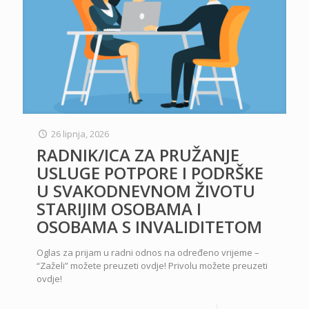
26 lipnja, 2026
RADNIK/ICA ZA PRUŽANJE
USLUGE POTPORE I PODRŠKE
U SVAKODNEVNOM ŽIVOTU
STARIJIM OSOBAMA I
OSOBAMA S INVALIDITETOM
Oglas za prijam u radni odnos na određeno vrijeme –
“Zaželi” možete preuzeti ovdje! Privolu možete preuzeti
ovdje!