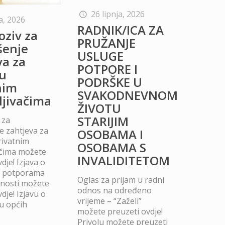
26 lipnja, 2026
a, 2026
RADNIK/ICA ZA
oziv za
PRUŽANJE
šenje
USLUGE
va za
POTPORE I
u
PODRŠKE U
nim
SVAKODNEVNOM
ljivačima
ŽIVOTU
STARIJIM
 za
 zahtjeva za
OSOBAMA I
rivatnim
OSOBAMA S
ačima možete
INVALIDITETOM
dje! Izjava o
m potporama
Oglas za prijam u radni
dnosti možete
odnos na određeno
dje! Izjavu o
vrijeme – “Zaželi”
u općih
možete preuzeti ovdje!
Privolu možete preuzeti