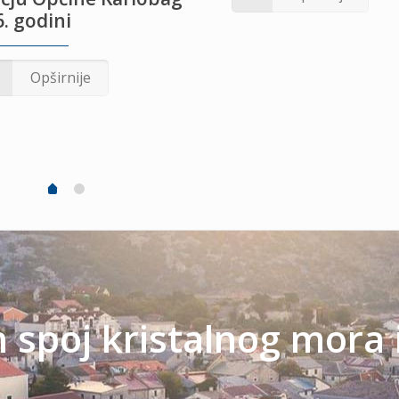
. godini
Opširnije
spoj kristalnog mora 