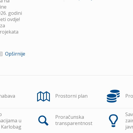
va na
ine
26. godini
ti ovdje!
 za
projekata
Opširnije
 nabava
Prostorni plan
Pr
p
Sav
Proračunska
acijama u
zai
transparentnost
 Karlobag
jav