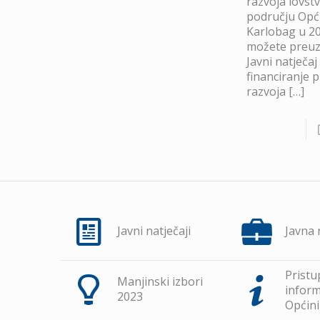
razvoja lovst
području Opć
Karlobag u 20
možete preuze
Javni natječaj
financiranje 
razvoja
[…]
Javni natječaji
Javna
Pristu
Manjinski izbori
inform
2023
Općini