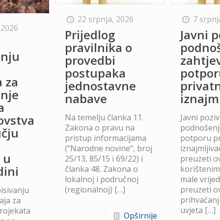
22 srpnja, 2026
7 srpnj
 2026
Prijedlog
Javni p
o
pravilnika o
podno
anju
provedbi
zahtje
postupaka
potpor
a za
jednostavne
privat
anje
nabave
iznajm
a
Na temelju članka 11.
Javni poziv
lovstva
Zakona o pravu na
podnošenje
čju
pristup informacijama
potporu p
(”Narodne novine”, broj
iznajmljiv
 u
25/13, 85/15 i 69/22) i
preuzeti ov
dini
članka 48. Zakona o
korišteni
lokalnoj i područnoj
male vrije
(regionalnoj)
[…]
preuzeti ov
isivanju
prihvaćanj
aja za
uvjeta
[…]
projekata
Opširnije