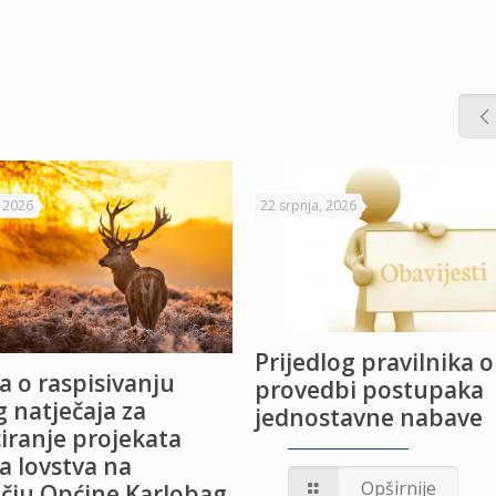
, 2026
22 srpnja, 2026
Prijedlog pravilnika o
a o raspisivanju
provedbi postupaka
 natječaja za
jednostavne nabave
iranje projekata
a lovstva na
Opširnije
čju Općine Karlobag