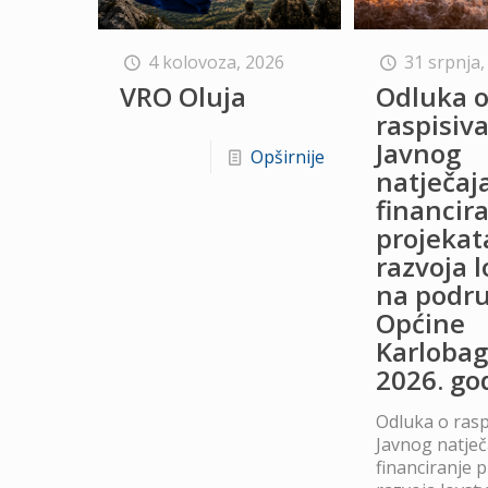
4 kolovoza, 2026
31 srpnja,
VRO Oluja
Odluka 
raspisiv
Javnog
Opširnije
natječaj
financir
projekat
razvoja 
na podru
Općine
Karlobag
2026. go
Odluka o rasp
Javnog natječ
financiranje 