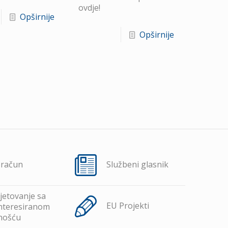
ovdje!
Opširnije
Opširnije
oračun
Službeni glasnik
jetovanje sa
EU Projekti
nteresiranom
nošću