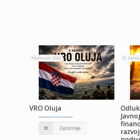
4 kolovoza, 2026
31 srpnja
VRO Oluja
Odluk
Javnog
financ
UŽANJE
Opširnije
razvoj
podru