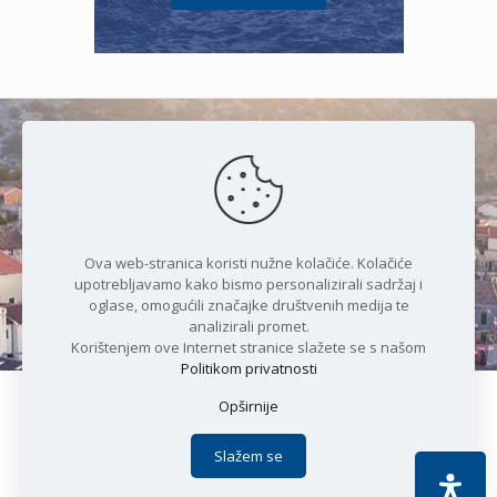
Čudesan spoj kristalnog mora i
prirode
Ova web-stranica koristi nužne kolačiće. Kolačiće
upotrebljavamo kako bismo personalizirali sadržaj i
oglase, omogućili značajke društvenih medija te
analizirali promet.
Korištenjem ove Internet stranice slažete se s našom
Politikom privatnosti
Opširnije
Copyright © 2021 Općina Karlobag | Sva prava pridržana |
Izjava o kolačićima
|
Politika privatnosti
| DEVELOPMENT by
Slažem se
Apoc IT