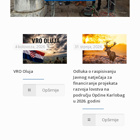
4 kolovoza, 2026
31 srpnja, 2026
22 
VRO Oluja
Odluka o raspisivanju
Javnog natječaja za
JE
Pri
financiranje projekata
pro
razvoja lovstva na
Opširnije
jed
području Općine Karlobag
TU
u 2026. godini
Opširnije