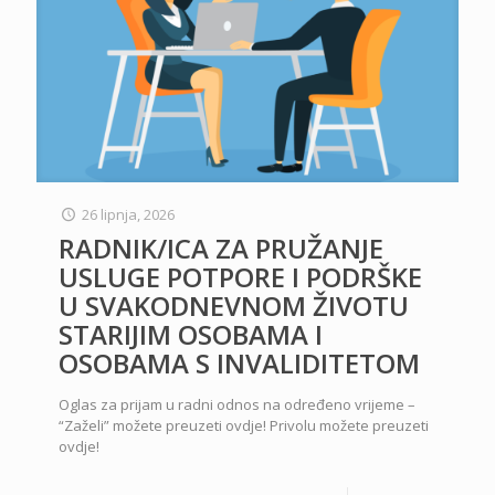
26 lipnja, 2026
RADNIK/ICA ZA PRUŽANJE
USLUGE POTPORE I PODRŠKE
U SVAKODNEVNOM ŽIVOTU
STARIJIM OSOBAMA I
OSOBAMA S INVALIDITETOM
Oglas za prijam u radni odnos na određeno vrijeme –
“Zaželi” možete preuzeti ovdje! Privolu možete preuzeti
ovdje!