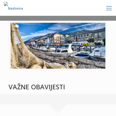
[rev_slider politics]
VAŽNE OBAVIJESTI