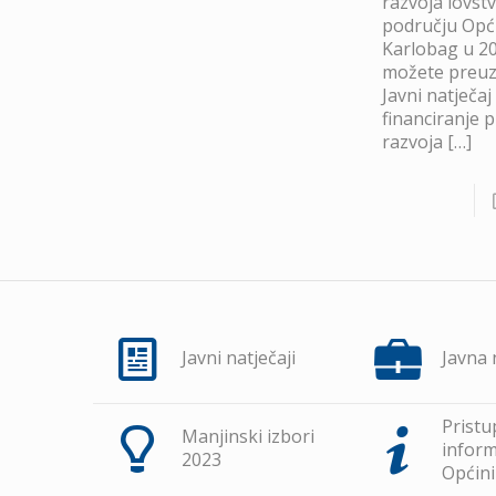
razvoja lovst
području Opć
Karlobag u 20
možete preuze
Javni natječaj
financiranje 
razvoja
[…]
Javni natječaji
Javna
Pristu
Manjinski izbori
inform
2023
Općini