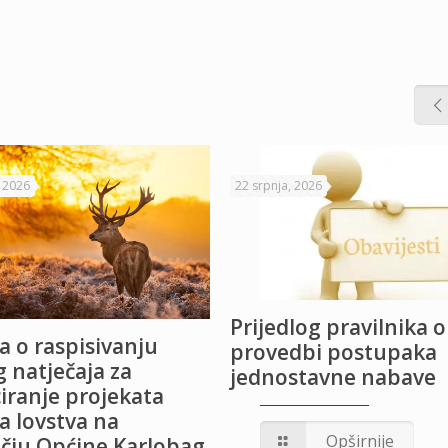
, 2026
22 srpnja, 2026
Prijedlog pravilnika o
a o raspisivanju
provedbi postupaka
 natječaja za
jednostavne nabave
iranje projekata
a lovstva na
Opširnije
čju Općine Karlobag