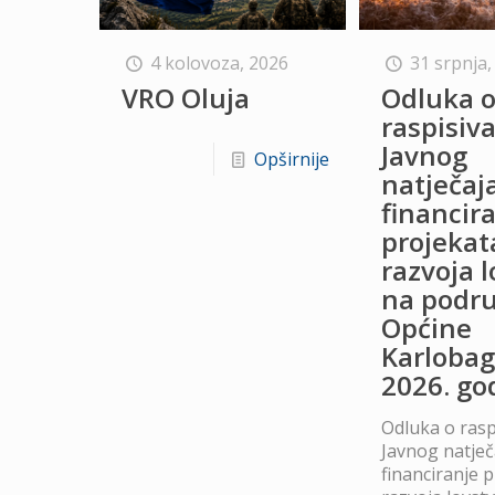
4 kolovoza, 2026
31 srpnja,
VRO Oluja
Odluka 
raspisiv
Javnog
Opširnije
natječaj
financir
projekat
razvoja 
na podru
Općine
Karlobag
2026. go
Odluka o rasp
Javnog natječ
financiranje 