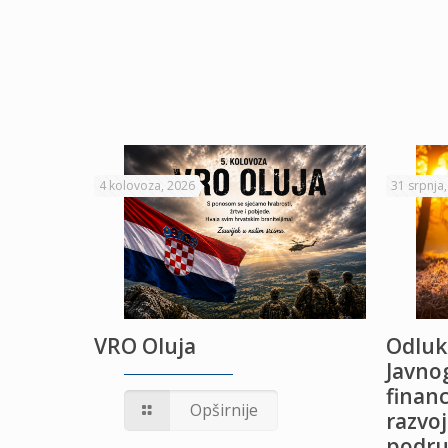
4 kolovoza, 2026
31 srpnja
VRO Oluja
Odluk
Javnog
financ
UŽANJE
Opširnije
razvoj
podru