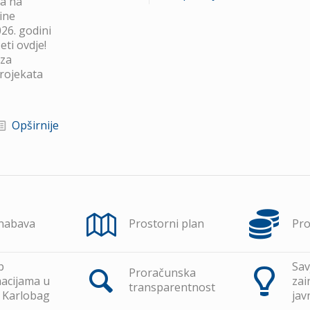
va na
ine
26. godini
ti ovdje!
 za
projekata
Opširnije
 nabava
Prostorni plan
Pr
p
Sav
Proračunska
acijama u
zai
transparentnost
 Karlobag
jav