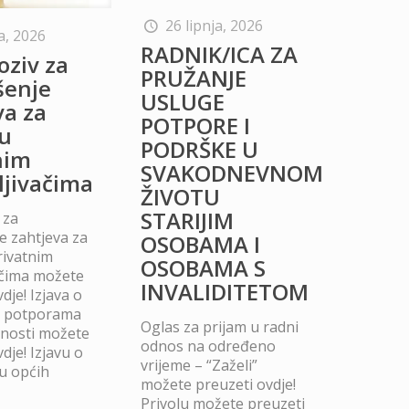
26 lipnja, 2026
a, 2026
RADNIK/ICA ZA
oziv za
PRUŽANJE
šenje
USLUGE
va za
POTPORE I
u
PODRŠKE U
nim
SVAKODNEVNOM
ljivačima
ŽIVOTU
STARIJIM
 za
 zahtjeva za
OSOBAMA I
rivatnim
OSOBAMA S
ačima možete
INVALIDITETOM
dje! Izjava o
m potporama
Oglas za prijam u radni
dnosti možete
odnos na određeno
dje! Izjavu o
vrijeme – “Zaželi”
u općih
možete preuzeti ovdje!
Privolu možete preuzeti