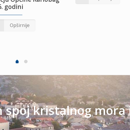
. godini
Opširnije
spoj kristalnog mora 