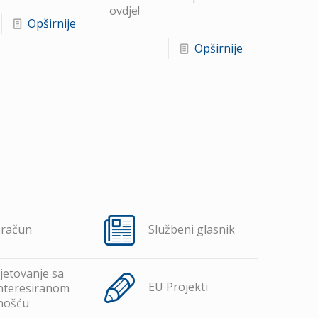
ovdje!
Opširnije
Opširnije
oračun
Službeni glasnik
jetovanje sa
EU Projekti
nteresiranom
nošću