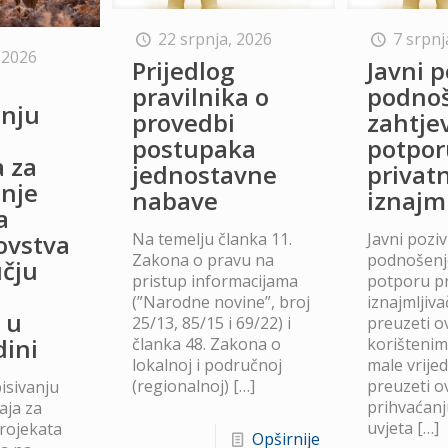
22 srpnja, 2026
7 srpnj
 2026
Prijedlog
Javni p
o
pravilnika o
podno
anju
provedbi
zahtje
postupaka
potpor
a za
jednostavne
privat
anje
nabave
iznajm
a
Na temelju članka 11.
Javni poziv
lovstva
Zakona o pravu na
podnošenje
čju
pristup informacijama
potporu p
(”Narodne novine”, broj
iznajmljiv
 u
25/13, 85/15 i 69/22) i
preuzeti ov
dini
članka 48. Zakona o
korišteni
lokalnoj i područnoj
male vrije
(regionalnoj)
[…]
preuzeti ov
isivanju
prihvaćanj
aja za
uvjeta
[…]
projekata
Opširnije