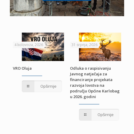
4 kolovoza, 2026
31 srpnja, 2026
22 
VRO Oluja
Odluka o raspisivanju
Javnog natječaja za
JE
Pri
financiranje projekata
pro
razvoja lovstva na
Opširnije
jed
području Općine Karlobag
TU
u 2026. godini
Opširnije