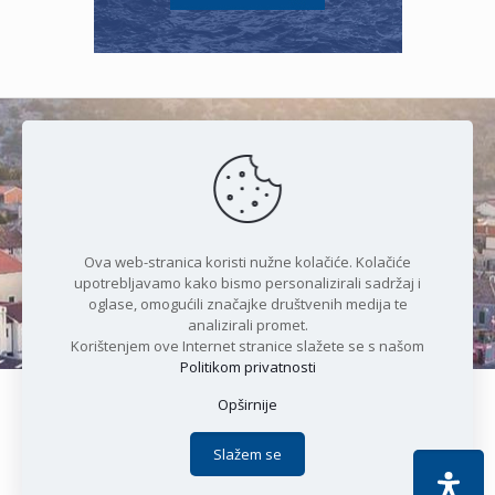
Čudesan spoj kristalnog mora i
prirode
Ova web-stranica koristi nužne kolačiće. Kolačiće
upotrebljavamo kako bismo personalizirali sadržaj i
oglase, omogućili značajke društvenih medija te
analizirali promet.
Korištenjem ove Internet stranice slažete se s našom
Politikom privatnosti
Opširnije
Copyright © 2021 Općina Karlobag | Sva prava pridržana |
Izjava o kolačićima
|
Politika privatnosti
| DEVELOPMENT by
Slažem se
Apoc IT