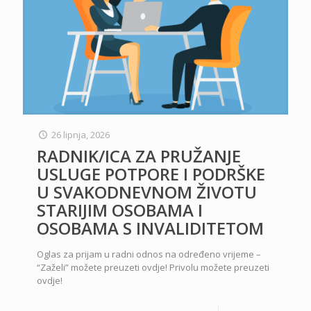
26 lipnja, 2026
RADNIK/ICA ZA PRUŽANJE
USLUGE POTPORE I PODRŠKE
U SVAKODNEVNOM ŽIVOTU
STARIJIM OSOBAMA I
OSOBAMA S INVALIDITETOM
Oglas za prijam u radni odnos na određeno vrijeme –
“Zaželi” možete preuzeti ovdje! Privolu možete preuzeti
ovdje!