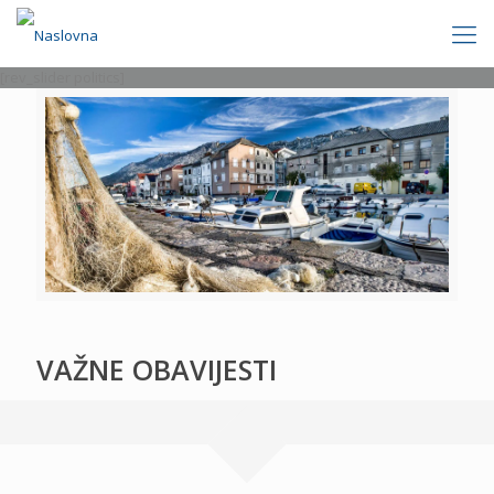
[rev_slider politics]
VAŽNE OBAVIJESTI