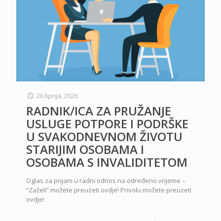
26 lipnja, 2026
RADNIK/ICA ZA PRUŽANJE
USLUGE POTPORE I PODRŠKE
U SVAKODNEVNOM ŽIVOTU
STARIJIM OSOBAMA I
OSOBAMA S INVALIDITETOM
Oglas za prijam u radni odnos na određeno vrijeme –
“Zaželi” možete preuzeti ovdje! Privolu možete preuzeti
ovdje!