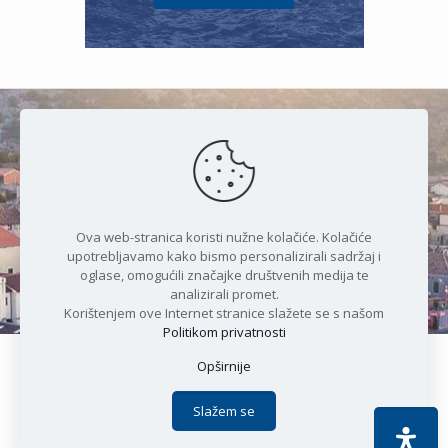
Čudesan spoj kristalnog mora i
prirode
Ova web-stranica koristi nužne kolačiće. Kolačiće
upotrebljavamo kako bismo personalizirali sadržaj i
oglase, omogućili značajke društvenih medija te
analizirali promet.
Korištenjem ove Internet stranice slažete se s našom
Politikom privatnosti
Opširnije
Copyright © 2021 Općina Karlobag | Sva prava pridržana |
Izjava o kolačićima
|
Politika privatnosti
| DEVELOPMENT by
Slažem se
Apoc IT