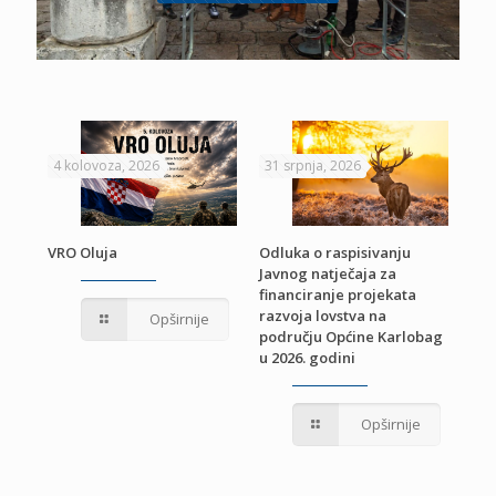
4 kolovoza, 2026
31 srpnja, 2026
22 
VRO Oluja
Odluka o raspisivanju
Javnog natječaja za
JE
Pri
financiranje projekata
pro
razvoja lovstva na
Opširnije
jed
području Općine Karlobag
TU
u 2026. godini
Opširnije