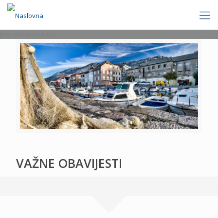
[rev_slider politics]
VAŽNE OBAVIJESTI