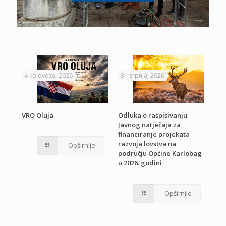
4 kolovoza, 2026
31 srpnja, 2026
22 
VRO Oluja
Odluka o raspisivanju
Javnog natječaja za
JE
Pri
financiranje projekata
pro
razvoja lovstva na
Opširnije
jed
području Općine Karlobag
TU
u 2026. godini
Opširnije