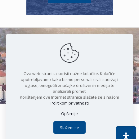
Čudesan spoj kristalnog mora i
prirode
Ova web-stranica koristi nužne kolačiće. Kolačiće
upotrebljavamo kako bismo personalizirali sadržaj i
oglase, omogućili značajke društvenih medija te
analizirali promet.
Korištenjem ove Internet stranice slažete se s našom
Politikom privatnosti
Opširnije
Copyright © 2021 Općina Karlobag | Sva prava pridržana |
Izjava o kolačićima
|
Politika privatnosti
| DEVELOPMENT by
Slažem se
Apoc IT