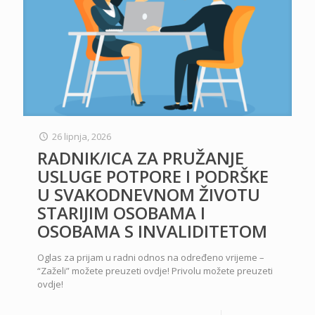
26 lipnja, 2026
RADNIK/ICA ZA PRUŽANJE
USLUGE POTPORE I PODRŠKE
U SVAKODNEVNOM ŽIVOTU
STARIJIM OSOBAMA I
OSOBAMA S INVALIDITETOM
Oglas za prijam u radni odnos na određeno vrijeme –
“Zaželi” možete preuzeti ovdje! Privolu možete preuzeti
ovdje!