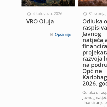
4 kolovoza, 2026
31 srpnja,
VRO Oluja
Odluka 
raspisiv
Javnog
Opširnije
natječaj
financir
projekat
razvoja 
na podru
Općine
Karlobag
2026. go
Odluka o rasp
Javnog natječ
financiranje 