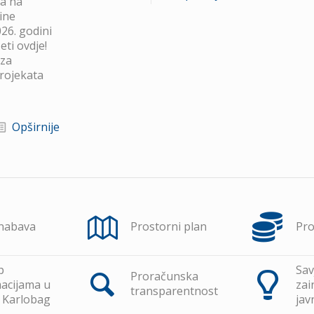
va na
ine
26. godini
ti ovdje!
 za
projekata
Opširnije
 nabava
Prostorni plan
Pr
p
Sav
Proračunska
acijama u
zai
transparentnost
 Karlobag
jav