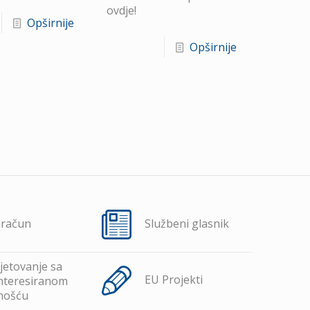
ovdje!
Opširnije
Opširnije
oračun
Službeni glasnik
jetovanje sa
EU Projekti
nteresiranom
nošću