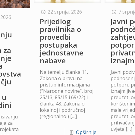
22 srpnja, 2026
7 srpnj
 2026
Prijedlog
Javni p
o
pravilnika o
podno
anju
provedbi
zahtje
postupaka
potpor
a za
jednostavne
privat
anje
nabave
iznajm
a
Na temelju članka 11.
Javni poziv
lovstva
Zakona o pravu na
podnošenje
čju
pristup informacijama
potporu p
(”Narodne novine”, broj
iznajmljiv
 u
25/13, 85/15 i 69/22) i
preuzeti ov
dini
članka 48. Zakona o
korišteni
lokalnoj i područnoj
male vrije
(regionalnoj)
[…]
preuzeti ov
isivanju
prihvaćanj
aja za
uvjeta
[…]
projekata
Opširnije