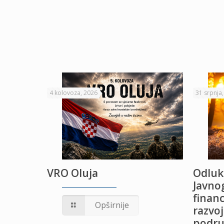
4 kolovoza, 2026
31 srpnja
VRO Oluja
Odluk
Javnog
financ
UŽANJE
Opširnije
razvoj
podru