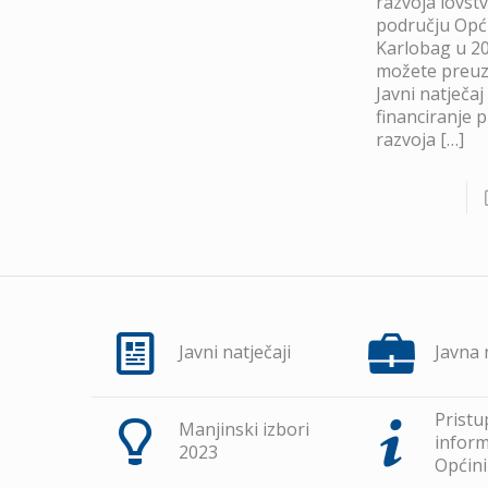
razvoja lovst
području Opć
Karlobag u 20
možete preuze
Javni natječaj
financiranje 
razvoja
[…]
Javni natječaji
Javna
Pristu
Manjinski izbori
inform
2023
Općini