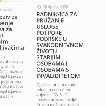
26 lipnja, 2026
a, 2026
RADNIK/ICA ZA
oziv za
PRUŽANJE
šenje
USLUGE
va za
POTPORE I
u
PODRŠKE U
nim
SVAKODNEVNOM
ljivačima
ŽIVOTU
STARIJIM
 za
 zahtjeva za
OSOBAMA I
rivatnim
OSOBAMA S
ačima možete
INVALIDITETOM
dje! Izjava o
m potporama
Oglas za prijam u radni
dnosti možete
odnos na određeno
dje! Izjavu o
vrijeme – “Zaželi”
u općih
možete preuzeti ovdje!
Privolu možete preuzeti