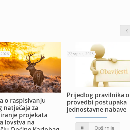
, 2026
22 srpnja, 2026
Prijedlog pravilnika o
a o raspisivanju
provedbi postupaka
 natječaja za
jednostavne nabave
iranje projekata
a lovstva na
Opširnije
čju Općine Karlobag