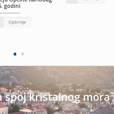
. godini
Opširnije
spoj kristalnog mora 