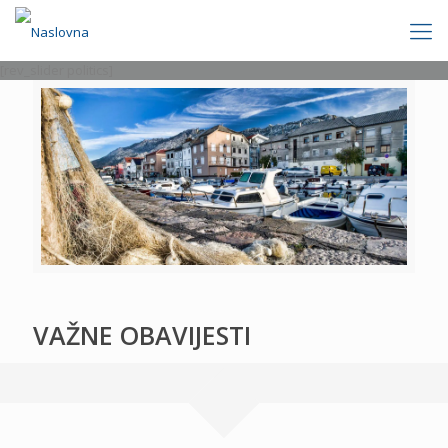
[rev_slider politics]
VAŽNE OBAVIJESTI