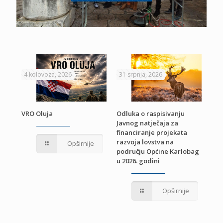
4 kolovoza, 2026
31 srpnja, 2026
22 
VRO Oluja
Odluka o raspisivanju
Javnog natječaja za
JE
Pri
financiranje projekata
pro
razvoja lovstva na
Opširnije
jed
području Općine Karlobag
TU
u 2026. godini
Opširnije