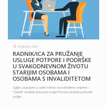
26 lipnja, 2026
RADNIK/ICA ZA PRUŽANJE
USLUGE POTPORE I PODRŠKE
U SVAKODNEVNOM ŽIVOTU
STARIJIM OSOBAMA I
OSOBAMA S INVALIDITETOM
Oglas za prijam u radni odnos na određeno vrijeme –
“Zaželi” možete preuzeti ovdje! Privolu možete preuzeti
ovdje!