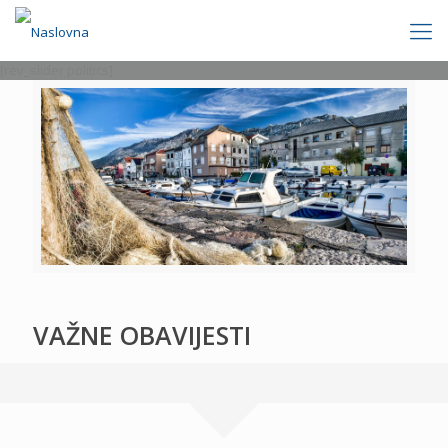
[rev_slider politics]
VAŽNE OBAVIJESTI