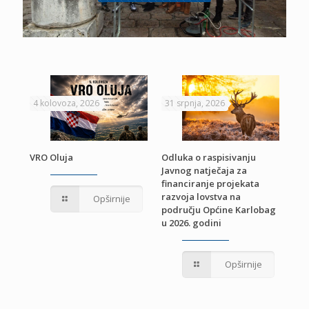
4 kolovoza, 2026
31 srpnja, 2026
22 
VRO Oluja
Odluka o raspisivanju
Javnog natječaja za
JE
Pri
financiranje projekata
pro
razvoja lovstva na
Opširnije
jed
području Općine Karlobag
TU
u 2026. godini
Opširnije