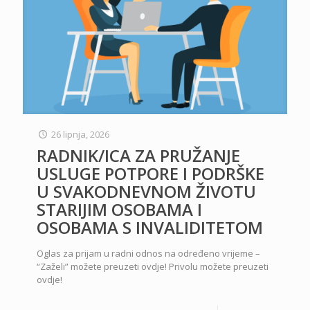
26 lipnja, 2026
RADNIK/ICA ZA PRUŽANJE
USLUGE POTPORE I PODRŠKE
U SVAKODNEVNOM ŽIVOTU
STARIJIM OSOBAMA I
OSOBAMA S INVALIDITETOM
Oglas za prijam u radni odnos na određeno vrijeme –
“Zaželi” možete preuzeti ovdje! Privolu možete preuzeti
ovdje!