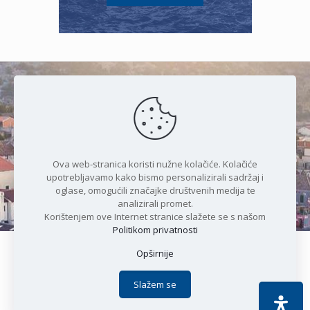
Čudesan spoj kristalnog mora i
prirode
Ova web-stranica koristi nužne kolačiće. Kolačiće
upotrebljavamo kako bismo personalizirali sadržaj i
oglase, omogućili značajke društvenih medija te
analizirali promet.
Korištenjem ove Internet stranice slažete se s našom
Politikom privatnosti
Opširnije
Copyright © 2021 Općina Karlobag | Sva prava pridržana |
Izjava o kolačićima
|
Politika privatnosti
| DEVELOPMENT by
Slažem se
Apoc IT