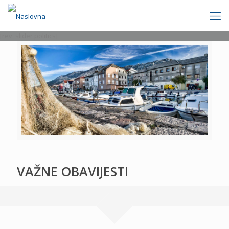
[rev_slider politics]
VAŽNE OBAVIJESTI