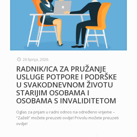
26 lipnja, 2026
RADNIK/ICA ZA PRUŽANJE
USLUGE POTPORE I PODRŠKE
U SVAKODNEVNOM ŽIVOTU
STARIJIM OSOBAMA I
OSOBAMA S INVALIDITETOM
Oglas za prijam u radni odnos na određeno vrijeme –
“Zaželi” možete preuzeti ovdje! Privolu možete preuzeti
ovdje!