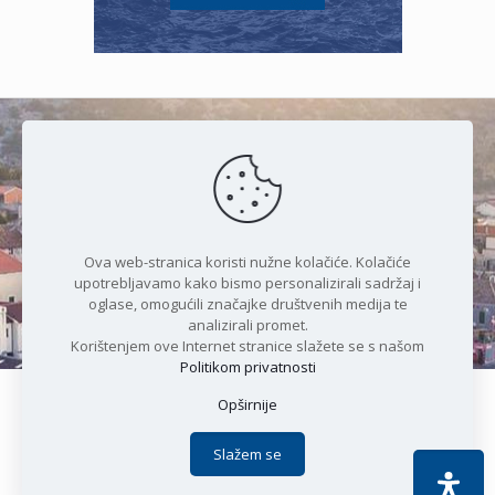
Čudesan spoj kristalnog mora i
prirode
Ova web-stranica koristi nužne kolačiće. Kolačiće
upotrebljavamo kako bismo personalizirali sadržaj i
oglase, omogućili značajke društvenih medija te
analizirali promet.
Korištenjem ove Internet stranice slažete se s našom
Politikom privatnosti
Opširnije
Copyright © 2021 Općina Karlobag | Sva prava pridržana |
Izjava o kolačićima
|
Politika privatnosti
| DEVELOPMENT by
Slažem se
Apoc IT