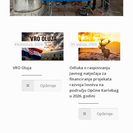
4 kolovoza, 2026
31 srpnja, 2026
22 
VRO Oluja
Odluka o raspisivanju
Javnog natječaja za
JE
Pri
financiranje projekata
pro
razvoja lovstva na
Opširnije
jed
području Općine Karlobag
TU
u 2026. godini
Opširnije