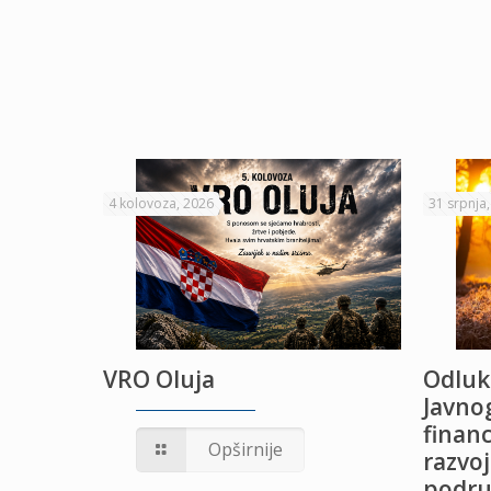
4 kolovoza, 2026
31 srpnja
VRO Oluja
Odluk
Javnog
financ
UŽANJE
Opširnije
razvoj
podru