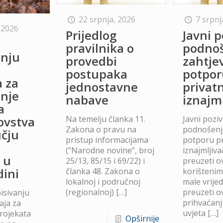
22 srpnja, 2026
7 srpnj
 2026
Prijedlog
Javni p
o
pravilnika o
podno
anju
provedbi
zahtje
postupaka
potpor
a za
jednostavne
privat
anje
nabave
iznajm
a
Na temelju članka 11.
Javni poziv
lovstva
Zakona o pravu na
podnošenje
čju
pristup informacijama
potporu p
(”Narodne novine”, broj
iznajmljiv
 u
25/13, 85/15 i 69/22) i
preuzeti ov
dini
članka 48. Zakona o
korišteni
lokalnoj i područnoj
male vrije
(regionalnoj)
[…]
preuzeti ov
isivanju
prihvaćanj
aja za
uvjeta
[…]
projekata
Opširnije