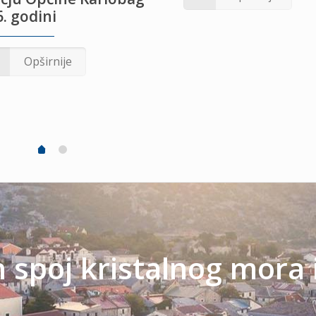
. godini
Opširnije
spoj kristalnog mora 