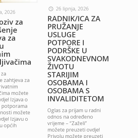
26 lipnja, 2026
a, 2026
RADNIK/ICA ZA
oziv za
PRUŽANJE
šenje
USLUGE
va za
POTPORE I
u
PODRŠKE U
nim
SVAKODNEVNOM
ljivačima
ŽIVOTU
STARIJIM
 za
 zahtjeva za
OSOBAMA I
rivatnim
OSOBAMA S
ačima možete
INVALIDITETOM
dje! Izjava o
m potporama
Oglas za prijam u radni
dnosti možete
odnos na određeno
dje! Izjavu o
vrijeme – “Zaželi”
u općih
možete preuzeti ovdje!
Privolu možete preuzeti