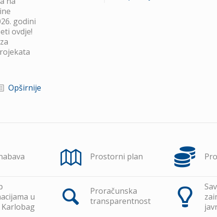
va na
ine
26. godini
ti ovdje!
 za
projekata
Opširnije
 nabava
Prostorni plan
Pr
p
Sav
Proračunska
acijama u
zai
transparentnost
 Karlobag
jav