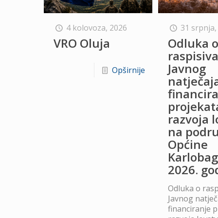
4 kolovoza, 2026
31 srpnja,
VRO Oluja
Odluka 
raspisiv
Javnog
Opširnije
natječaj
financir
projekat
razvoja 
na podru
Općine
Karlobag
2026. go
Odluka o rasp
Javnog natječ
financiranje 