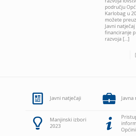
razvoja lovst
području Opć
Karlobag u 20
možete preuze
Javni natječaj
financiranje 
razvoja
[…]
Javni natječaji
Javna
Pristu
Manjinski izbori
inform
2023
Općini