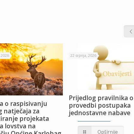
, 2026
22 srpnja, 2026
Prijedlog pravilnika o
a o raspisivanju
provedbi postupaka
 natječaja za
jednostavne nabave
iranje projekata
a lovstva na
Opširnije
čju Općine Karlobag