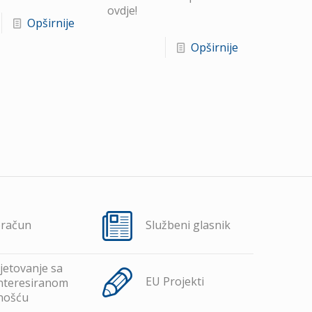
ovdje!
Opširnije
Opširnije
oračun
Službeni glasnik
jetovanje sa
EU Projekti
nteresiranom
nošću