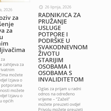
26 lipnja, 2026
a, 2026
RADNIK/ICA ZA
oziv za
PRUŽANJE
šenje
USLUGE
va za
POTPORE I
u
PODRŠKE U
nim
SVAKODNEVNOM
ljivačima
ŽIVOTU
STARIJIM
 za
 zahtjeva za
OSOBAMA I
rivatnim
OSOBAMA S
ačima možete
INVALIDITETOM
dje! Izjava o
m potporama
Oglas za prijam u radni
dnosti možete
odnos na određeno
dje! Izjavu o
vrijeme – “Zaželi”
u općih
možete preuzeti ovdje!
Privolu možete preuzeti