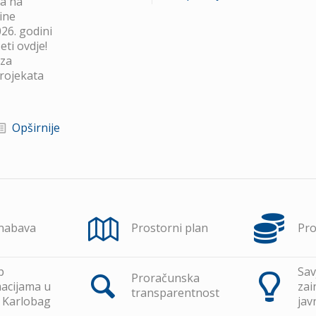
va na
ine
26. godini
ti ovdje!
 za
projekata
Opširnije
 nabava
Prostorni plan
Pr
p
Sav
Proračunska
acijama u
zai
transparentnost
 Karlobag
jav