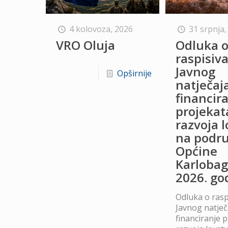
4 kolovoza, 2026
31 srpnja,
VRO Oluja
Odluka 
raspisiv
Javnog
Opširnije
natječaj
financir
projekat
razvoja 
na podru
Općine
Karlobag
2026. go
Odluka o rasp
Javnog natječ
financiranje 