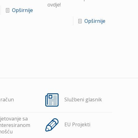
ovdje!
Opširnije
Opširnije
oračun
Službeni glasnik
jetovanje sa
EU Projekti
nteresiranom
nošću