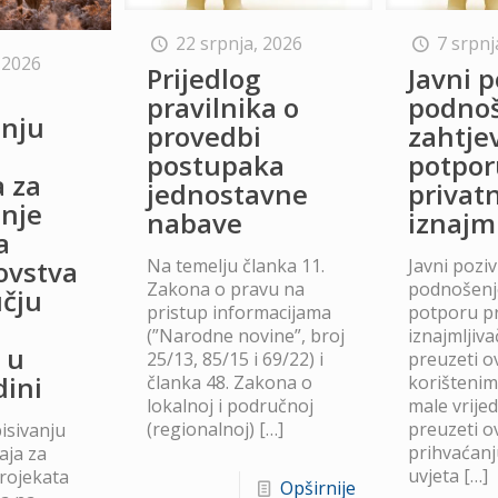
22 srpnja, 2026
7 srpnj
 2026
Prijedlog
Javni p
o
pravilnika o
podno
anju
provedbi
zahtje
postupaka
potpor
a za
jednostavne
privat
anje
nabave
iznajm
a
Na temelju članka 11.
Javni poziv
lovstva
Zakona o pravu na
podnošenje
čju
pristup informacijama
potporu p
(”Narodne novine”, broj
iznajmljiv
 u
25/13, 85/15 i 69/22) i
preuzeti ov
dini
članka 48. Zakona o
korišteni
lokalnoj i područnoj
male vrije
(regionalnoj)
[…]
preuzeti ov
isivanju
prihvaćanj
aja za
uvjeta
[…]
projekata
Opširnije