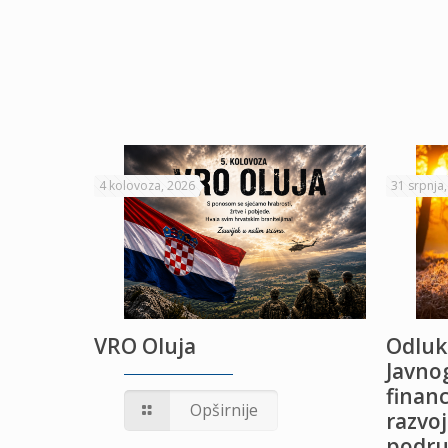
4 kolovoza, 2026
31 srpnja
VRO Oluja
Odluk
Javnog
financ
UŽANJE
Opširnije
razvoj
podru