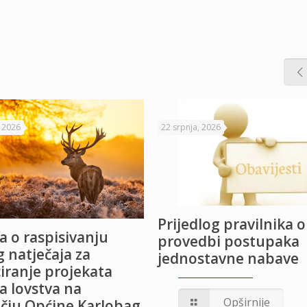
, 2026
22 srpnja, 2026
Prijedlog pravilnika o
a o raspisivanju
provedbi postupaka
 natječaja za
jednostavne nabave
iranje projekata
a lovstva na
Opširnije
čju Općine Karlobag