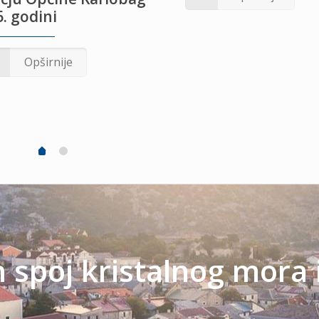
. godini
Opširnije
spoj kristalnog mora 