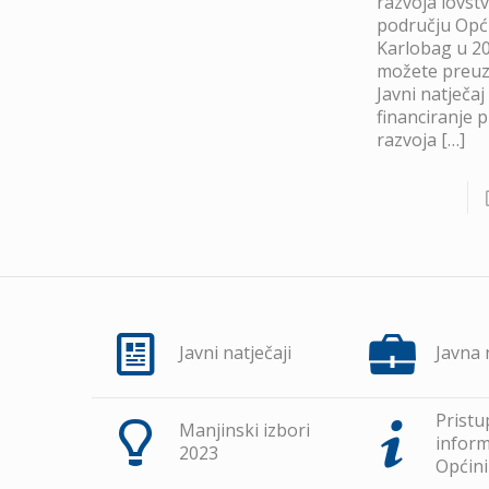
razvoja lovst
području Opć
Karlobag u 20
možete preuze
Javni natječaj
financiranje 
razvoja
[…]
Javni natječaji
Javna
Pristu
Manjinski izbori
inform
2023
Općini