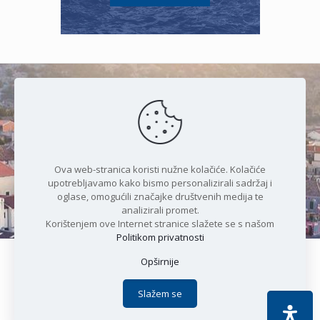
Čudesan spoj kristalnog mora i
prirode
Ova web-stranica koristi nužne kolačiće. Kolačiće
upotrebljavamo kako bismo personalizirali sadržaj i
oglase, omogućili značajke društvenih medija te
analizirali promet.
Korištenjem ove Internet stranice slažete se s našom
Politikom privatnosti
Opširnije
Copyright © 2021 Općina Karlobag | Sva prava pridržana |
Izjava o kolačićima
|
Politika privatnosti
| DEVELOPMENT by
Slažem se
Apoc IT