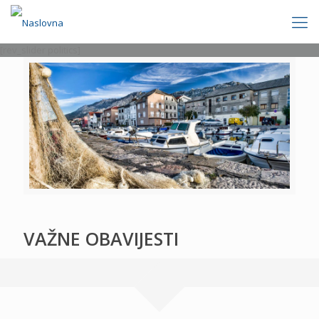
[rev_slider politics]
VAŽNE OBAVIJESTI