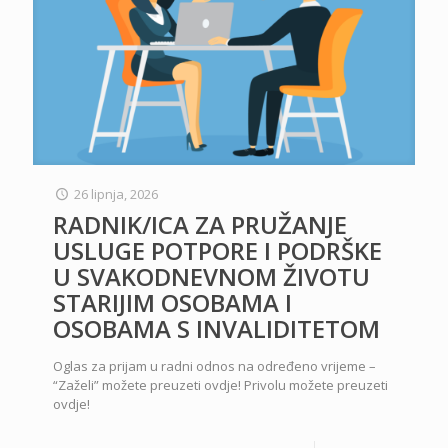
26 lipnja, 2026
RADNIK/ICA ZA PRUŽANJE
USLUGE POTPORE I PODRŠKE
U SVAKODNEVNOM ŽIVOTU
STARIJIM OSOBAMA I
OSOBAMA S INVALIDITETOM
Oglas za prijam u radni odnos na određeno vrijeme –
“Zaželi” možete preuzeti ovdje! Privolu možete preuzeti
ovdje!