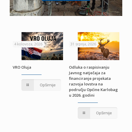
4 kolovoza, 2026
31 srpnja, 2026
22 
VRO Oluja
Odluka o raspisivanju
Javnog natječaja za
JE
Pri
financiranje projekata
pro
razvoja lovstva na
Opširnije
jed
području Općine Karlobag
TU
u 2026. godini
Opširnije