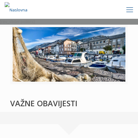
[rev_slider politics]
VAŽNE OBAVIJESTI