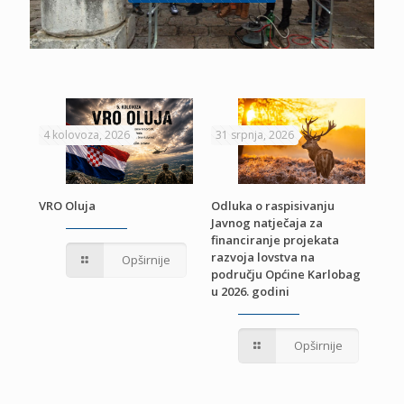
4 kolovoza, 2026
31 srpnja, 2026
22 
VRO Oluja
Odluka o raspisivanju
Javnog natječaja za
JE
Pri
financiranje projekata
pro
razvoja lovstva na
Opširnije
jed
području Općine Karlobag
TU
u 2026. godini
Opširnije