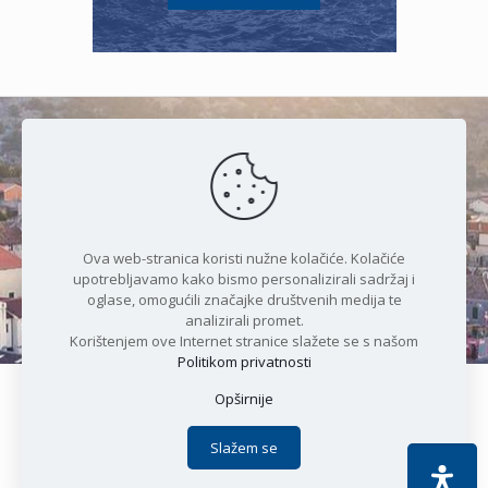
Čudesan spoj kristalnog mora i
prirode
Ova web-stranica koristi nužne kolačiće. Kolačiće
upotrebljavamo kako bismo personalizirali sadržaj i
oglase, omogućili značajke društvenih medija te
analizirali promet.
Korištenjem ove Internet stranice slažete se s našom
Politikom privatnosti
Opširnije
Copyright © 2021 Općina Karlobag | Sva prava pridržana |
Izjava o kolačićima
|
Politika privatnosti
| DEVELOPMENT by
Slažem se
Apoc IT