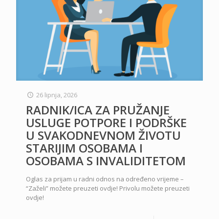
26 lipnja, 2026
RADNIK/ICA ZA PRUŽANJE
USLUGE POTPORE I PODRŠKE
U SVAKODNEVNOM ŽIVOTU
STARIJIM OSOBAMA I
OSOBAMA S INVALIDITETOM
Oglas za prijam u radni odnos na određeno vrijeme –
“Zaželi” možete preuzeti ovdje! Privolu možete preuzeti
ovdje!