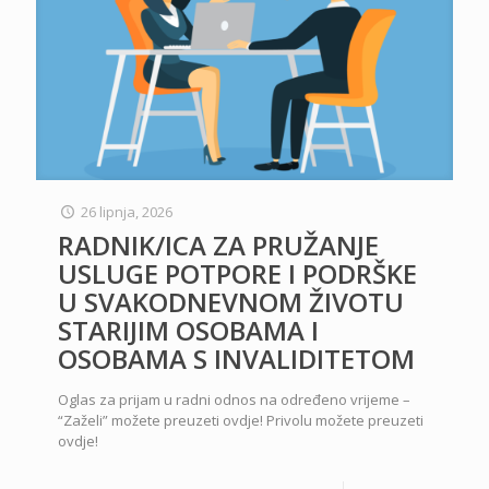
26 lipnja, 2026
RADNIK/ICA ZA PRUŽANJE
USLUGE POTPORE I PODRŠKE
U SVAKODNEVNOM ŽIVOTU
STARIJIM OSOBAMA I
OSOBAMA S INVALIDITETOM
Oglas za prijam u radni odnos na određeno vrijeme –
“Zaželi” možete preuzeti ovdje! Privolu možete preuzeti
ovdje!