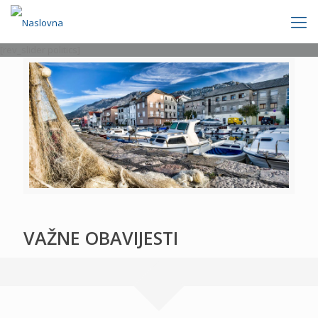
[rev_slider politics]
VAŽNE OBAVIJESTI