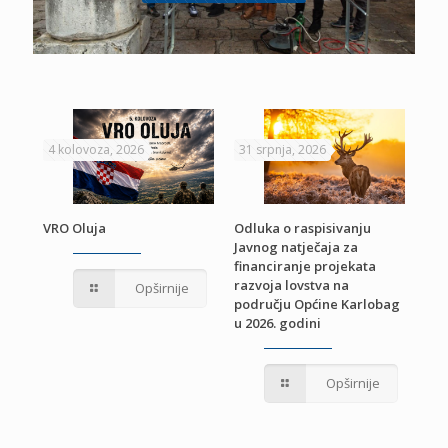
4 kolovoza, 2026
31 srpnja, 2026
22 
VRO Oluja
Odluka o raspisivanju
Javnog natječaja za
JE
Pri
financiranje projekata
pro
razvoja lovstva na
Opširnije
jed
području Općine Karlobag
TU
u 2026. godini
Opširnije