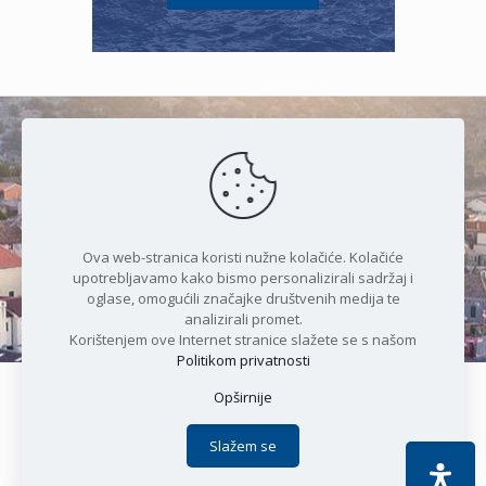
Čudesan spoj kristalnog mora i
prirode
Ova web-stranica koristi nužne kolačiće. Kolačiće
upotrebljavamo kako bismo personalizirali sadržaj i
oglase, omogućili značajke društvenih medija te
analizirali promet.
Korištenjem ove Internet stranice slažete se s našom
Politikom privatnosti
Opširnije
Copyright © 2021 Općina Karlobag | Sva prava pridržana |
Izjava o kolačićima
|
Politika privatnosti
| DEVELOPMENT by
Slažem se
Apoc IT