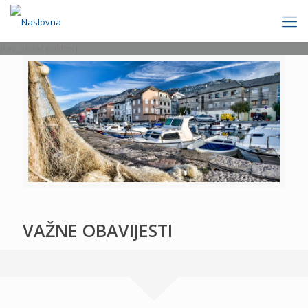
[rev_slider politics]
VAŽNE OBAVIJESTI