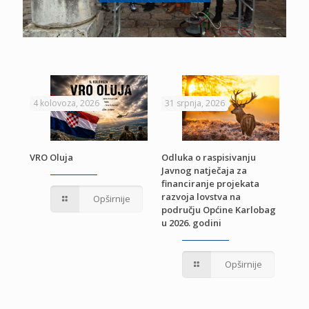
4 kolovoza, 2026
31 srpnja, 2026
22 
VRO Oluja
Odluka o raspisivanju
Javnog natječaja za
JE
Pri
financiranje projekata
pro
razvoja lovstva na
Opširnije
jed
području Općine Karlobag
TU
u 2026. godini
Opširnije