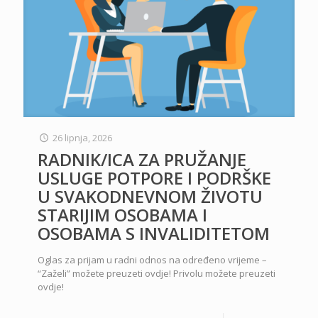
26 lipnja, 2026
RADNIK/ICA ZA PRUŽANJE
USLUGE POTPORE I PODRŠKE
U SVAKODNEVNOM ŽIVOTU
STARIJIM OSOBAMA I
OSOBAMA S INVALIDITETOM
Oglas za prijam u radni odnos na određeno vrijeme –
“Zaželi” možete preuzeti ovdje! Privolu možete preuzeti
ovdje!