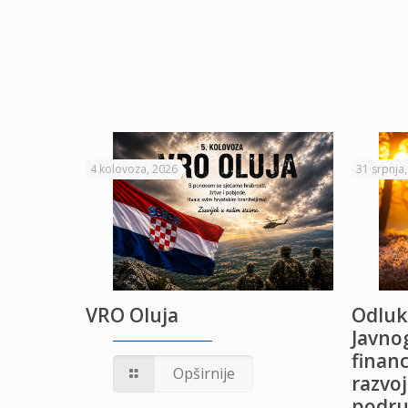
4 kolovoza, 2026
31 srpnja
VRO Oluja
Odluk
Javnog
financ
UŽANJE
Opširnije
razvoj
podru