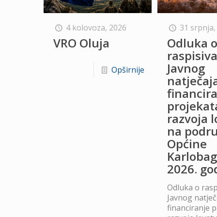
4 kolovoza, 2026
31 srpnja,
VRO Oluja
Odluka 
raspisiv
Javnog
Opširnije
natječaj
financir
projekat
razvoja 
na podru
Općine
Karlobag
2026. go
Odluka o rasp
Javnog natječ
financiranje 