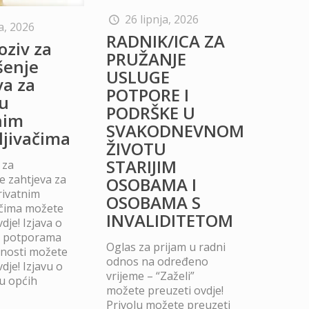
26 lipnja, 2026
a, 2026
RADNIK/ICA ZA
oziv za
PRUŽANJE
šenje
USLUGE
va za
POTPORE I
u
PODRŠKE U
nim
SVAKODNEVNOM
ljivačima
ŽIVOTU
STARIJIM
 za
 zahtjeva za
OSOBAMA I
rivatnim
OSOBAMA S
ačima možete
INVALIDITETOM
dje! Izjava o
m potporama
Oglas za prijam u radni
dnosti možete
odnos na određeno
dje! Izjavu o
vrijeme – “Zaželi”
u općih
možete preuzeti ovdje!
Privolu možete preuzeti