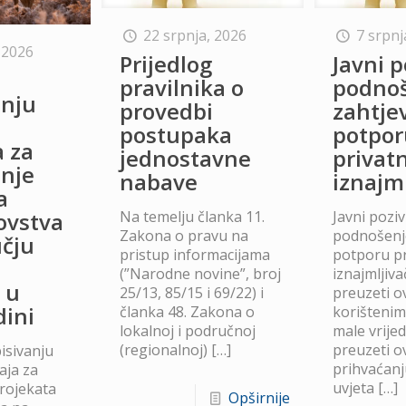
22 srpnja, 2026
7 srpnj
 2026
Prijedlog
Javni p
o
pravilnika o
podno
anju
provedbi
zahtje
postupaka
potpor
a za
jednostavne
privat
anje
nabave
iznajm
a
Na temelju članka 11.
Javni poziv
lovstva
Zakona o pravu na
podnošenje
čju
pristup informacijama
potporu p
(”Narodne novine”, broj
iznajmljiv
 u
25/13, 85/15 i 69/22) i
preuzeti ov
dini
članka 48. Zakona o
korišteni
lokalnoj i područnoj
male vrije
(regionalnoj)
[…]
preuzeti ov
isivanju
prihvaćanj
aja za
uvjeta
[…]
projekata
Opširnije