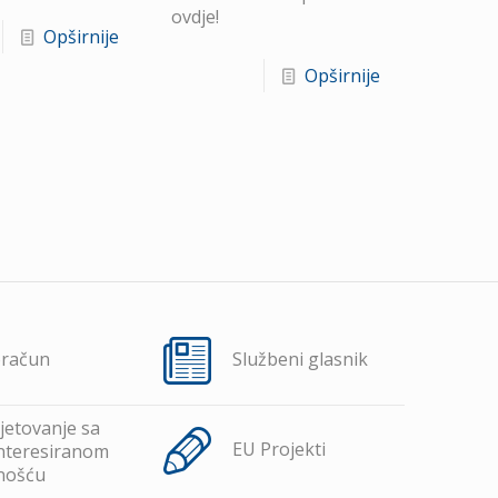
ovdje!
Opširnije
Opširnije
oračun
Službeni glasnik
jetovanje sa
EU Projekti
nteresiranom
nošću