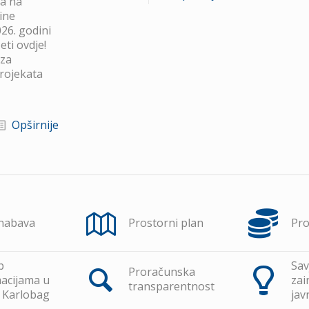
va na
ine
26. godini
ti ovdje!
 za
projekata
Opširnije
 nabava
Prostorni plan
Pr
p
Sav
Proračunska
acijama u
zai
transparentnost
 Karlobag
jav