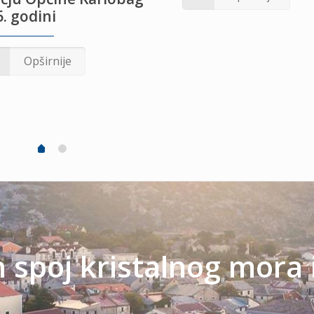
. godini
Opširnije
spoj kristalnog mora 