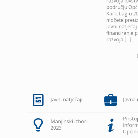
razvoja lovst
području Opć
Karlobag u 20
možete preuze
Javni natječaj
financiranje 
razvoja
[…]
Javni natječaji
Javna
Pristu
Manjinski izbori
inform
2023
Općini