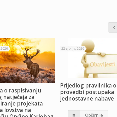
, 2026
22 srpnja, 2026
Prijedlog pravilnika o
a o raspisivanju
provedbi postupaka
 natječaja za
jednostavne nabave
iranje projekata
a lovstva na
Opširnije
čju Općine Karlobag