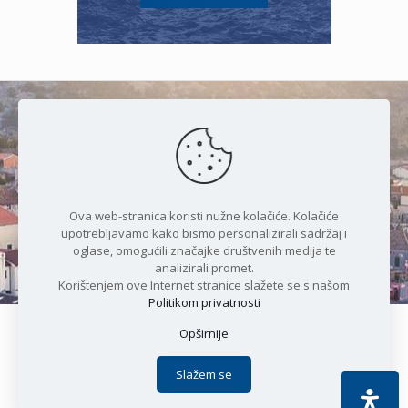
Čudesan spoj kristalnog mora i
prirode
Ova web-stranica koristi nužne kolačiće. Kolačiće
upotrebljavamo kako bismo personalizirali sadržaj i
oglase, omogućili značajke društvenih medija te
analizirali promet.
Korištenjem ove Internet stranice slažete se s našom
Politikom privatnosti
Opširnije
Copyright © 2021 Općina Karlobag | Sva prava pridržana |
Izjava o kolačićima
|
Politika privatnosti
| DEVELOPMENT by
Slažem se
Apoc IT