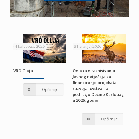
4 kolovoza, 2026
31 srpnja, 2026
22 
VRO Oluja
Odluka o raspisivanju
Javnog natječaja za
JE
Pri
financiranje projekata
pro
razvoja lovstva na
Opširnije
jed
području Općine Karlobag
TU
u 2026. godini
Opširnije