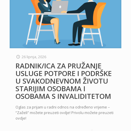
26 lipnja, 2026
RADNIK/ICA ZA PRUŽANJE
USLUGE POTPORE I PODRŠKE
U SVAKODNEVNOM ŽIVOTU
STARIJIM OSOBAMA I
OSOBAMA S INVALIDITETOM
Oglas za prijam u radni odnos na određeno vrijeme –
“Zaželi” možete preuzeti ovdje! Privolu možete preuzeti
ovdje!