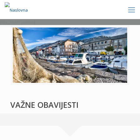
[rev_slider politics]
VAŽNE OBAVIJESTI