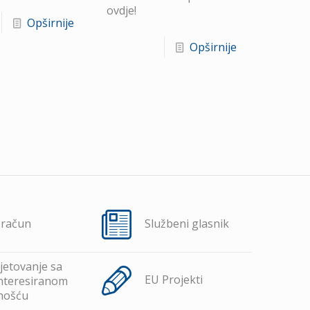
ovdje!
Opširnije
Opširnije
oračun
Službeni glasnik
jetovanje sa
EU Projekti
nteresiranom
nošću