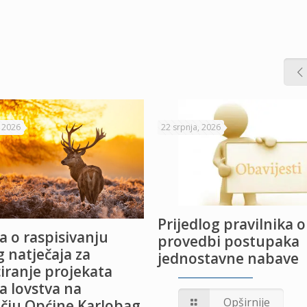
, 2026
22 srpnja, 2026
Prijedlog pravilnika o
a o raspisivanju
provedbi postupaka
 natječaja za
jednostavne nabave
iranje projekata
a lovstva na
Opširnije
čju Općine Karlobag