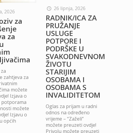
26 lipnja, 2026
a, 2026
RADNIK/ICA ZA
oziv za
PRUŽANJE
šenje
USLUGE
va za
POTPORE I
u
PODRŠKE U
nim
SVAKODNEVNOM
ljivačima
ŽIVOTU
STARIJIM
 za
 zahtjeva za
OSOBAMA I
rivatnim
OSOBAMA S
ačima možete
INVALIDITETOM
dje! Izjava o
m potporama
Oglas za prijam u radni
dnosti možete
odnos na određeno
dje! Izjavu o
vrijeme – “Zaželi”
u općih
možete preuzeti ovdje!
Privolu možete preuzeti