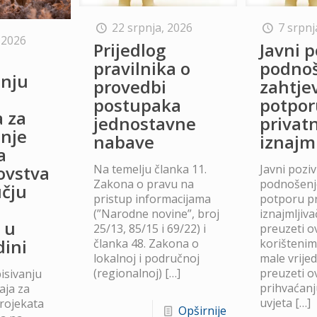
22 srpnja, 2026
7 srpnj
 2026
Prijedlog
Javni p
o
pravilnika o
podno
anju
provedbi
zahtje
postupaka
potpor
a za
jednostavne
privat
anje
nabave
iznajm
a
Na temelju članka 11.
Javni poziv
lovstva
Zakona o pravu na
podnošenje
čju
pristup informacijama
potporu p
(”Narodne novine”, broj
iznajmljiv
 u
25/13, 85/15 i 69/22) i
preuzeti ov
dini
članka 48. Zakona o
korišteni
lokalnoj i područnoj
male vrije
(regionalnoj)
[…]
preuzeti ov
isivanju
prihvaćanj
aja za
uvjeta
[…]
projekata
Opširnije