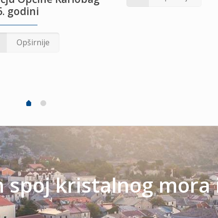
. godini
Opširnije
spoj kristalnog mora 