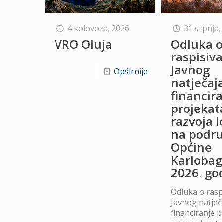
4 kolovoza, 2026
31 srpnja,
VRO Oluja
Odluka 
raspisiv
Javnog
Opširnije
natječaj
financir
projekat
razvoja 
na podru
Općine
Karlobag
2026. go
Odluka o rasp
Javnog natječ
financiranje 