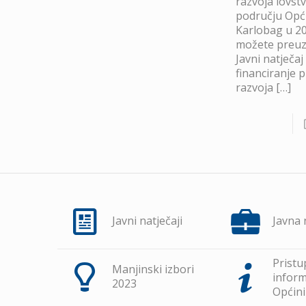
razvoja lovst
području Opć
Karlobag u 20
možete preuze
Javni natječaj
financiranje 
razvoja
[…]
Javni natječaji
Javna
Pristu
Manjinski izbori
inform
2023
Općini