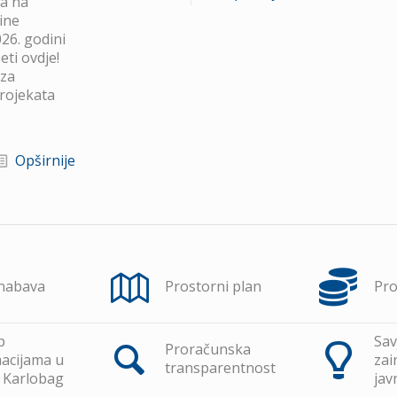
va na
ine
26. godini
ti ovdje!
 za
projekata
Opširnije
 nabava
Prostorni plan
Pr
p
Sav
Proračunska
acijama u
zai
transparentnost
 Karlobag
jav