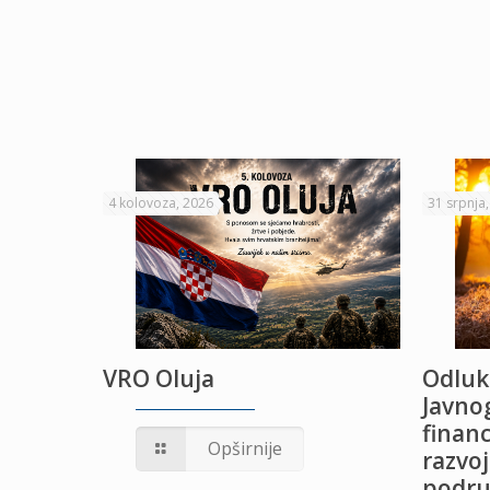
4 kolovoza, 2026
31 srpnja
VRO Oluja
Odluk
Javnog
financ
UŽANJE
Opširnije
razvoj
podru