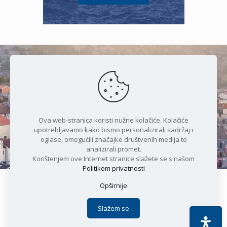
Čudesan spoj kristalnog mora i
prirode
Ova web-stranica koristi nužne kolačiće. Kolačiće
upotrebljavamo kako bismo personalizirali sadržaj i
oglase, omogućili značajke društvenih medija te
analizirali promet.
Korištenjem ove Internet stranice slažete se s našom
Politikom privatnosti
Opširnije
Copyright © 2021 Općina Karlobag | Sva prava pridržana |
Izjava o kolačićima
|
Politika privatnosti
| DEVELOPMENT by
Slažem se
Apoc IT