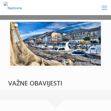
[rev_slider politics]
VAŽNE OBAVIJESTI