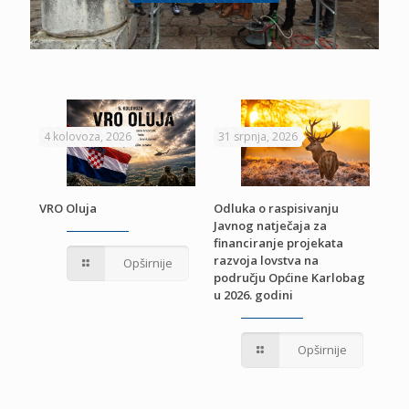
4 kolovoza, 2026
31 srpnja, 2026
22 
VRO Oluja
Odluka o raspisivanju
Javnog natječaja za
JE
Pri
financiranje projekata
pro
razvoja lovstva na
Opširnije
jed
području Općine Karlobag
TU
u 2026. godini
Opširnije