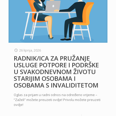
26 lipnja, 2026
RADNIK/ICA ZA PRUŽANJE
USLUGE POTPORE I PODRŠKE
U SVAKODNEVNOM ŽIVOTU
STARIJIM OSOBAMA I
OSOBAMA S INVALIDITETOM
Oglas za prijam u radni odnos na određeno vrijeme –
“Zaželi” možete preuzeti ovdje! Privolu možete preuzeti
ovdje!