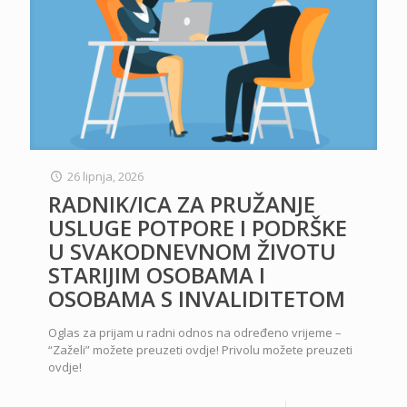
26 lipnja, 2026
RADNIK/ICA ZA PRUŽANJE
USLUGE POTPORE I PODRŠKE
U SVAKODNEVNOM ŽIVOTU
STARIJIM OSOBAMA I
OSOBAMA S INVALIDITETOM
Oglas za prijam u radni odnos na određeno vrijeme –
“Zaželi” možete preuzeti ovdje! Privolu možete preuzeti
ovdje!