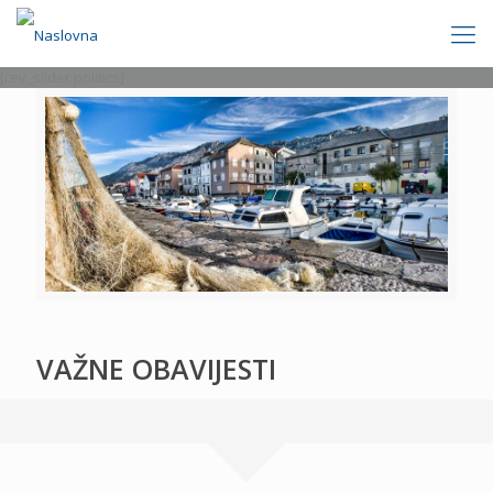
[rev_slider politics]
VAŽNE OBAVIJESTI