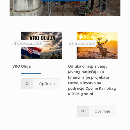
4 kolovoza, 2026
31 srpnja, 2026
22 
VRO Oluja
Odluka o raspisivanju
Javnog natječaja za
JE
Pri
financiranje projekata
pro
razvoja lovstva na
Opširnije
jed
području Općine Karlobag
TU
u 2026. godini
Opširnije