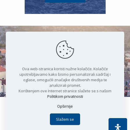
Čudesan spoj kristalnog mora i
prirode
Ova web-stranica koristi nužne kolačiće. Kolačiće
upotrebljavamo kako bismo personalizirali sadržaj i
oglase, omogućili značajke društvenih medija te
analizirali promet.
Korištenjem ove Internet stranice slažete se s našom
Politikom privatnosti
Opširnije
Copyright © 2021 Općina Karlobag | Sva prava pridržana |
Izjava o kolačićima
|
Politika privatnosti
| DEVELOPMENT by
Slažem se
Apoc IT