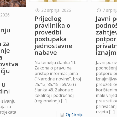
22 srpnja, 2026
7 srpnj
 2026
Prijedlog
Javni p
o
pravilnika o
podno
anju
provedbi
zahtje
postupaka
potpor
a za
jednostavne
privat
anje
nabave
iznajm
a
Na temelju članka 11.
Javni poziv
lovstva
Zakona o pravu na
podnošenje
čju
pristup informacijama
potporu p
(”Narodne novine”, broj
iznajmljiv
 u
25/13, 85/15 i 69/22) i
preuzeti ov
dini
članka 48. Zakona o
korišteni
lokalnoj i područnoj
male vrije
(regionalnoj)
[…]
preuzeti ov
isivanju
prihvaćanj
aja za
uvjeta
[…]
projekata
Opširnije