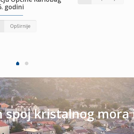
. godini
Opširnije
spoj kristalnog mora 