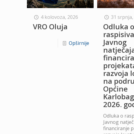
4 kolovoza, 2026
31 srpnja,
VRO Oluja
Odluka 
raspisiv
Javnog
Opširnije
natječaj
financir
projekat
razvoja 
na podru
Općine
Karlobag
2026. go
Odluka o rasp
Javnog natječ
financiranje 