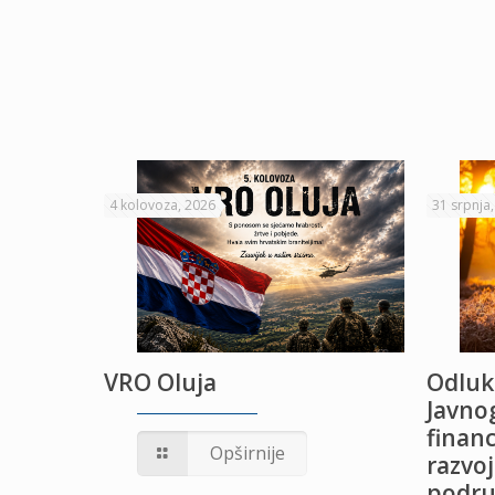
4 kolovoza, 2026
31 srpnja
VRO Oluja
Odluk
Javnog
financ
UŽANJE
Opširnije
razvoj
podru