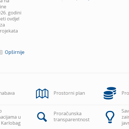
va na
ine
26. godini
ti ovdje!
 za
projekata
Opširnije
 nabava
Prostorni plan
Pr
p
Sav
Proračunska
acijama u
zai
transparentnost
 Karlobag
jav