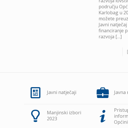
razvoja lovst
području Opć
Karlobag u 20
možete preuze
Javni natječaj
financiranje 
razvoja
[…]
Javni natječaji
Javna
Pristu
Manjinski izbori
inform
2023
Općini