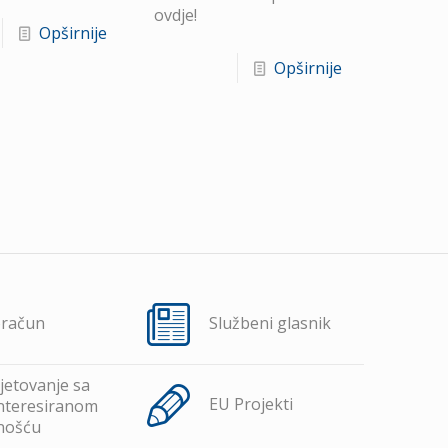
ovdje!
Opširnije
Opširnije
oračun
Službeni glasnik
jetovanje sa
EU Projekti
nteresiranom
nošću