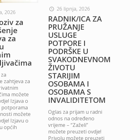
26 lipnja, 2026
a, 2026
RADNIK/ICA ZA
oziv za
PRUŽANJE
šenje
USLUGE
va za
POTPORE I
u
PODRŠKE U
nim
SVAKODNEVNOM
ljivačima
ŽIVOTU
STARIJIM
 za
 zahtjeva za
OSOBAMA I
rivatnim
OSOBAMA S
ačima možete
INVALIDITETOM
dje! Izjava o
m potporama
Oglas za prijam u radni
dnosti možete
odnos na određeno
dje! Izjavu o
vrijeme – “Zaželi”
u općih
možete preuzeti ovdje!
Privolu možete preuzeti