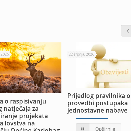
, 2026
22 srpnja, 2026
Prijedlog pravilnika o
a o raspisivanju
provedbi postupaka
 natječaja za
jednostavne nabave
iranje projekata
a lovstva na
Opširnije
čju Općine Karlobag