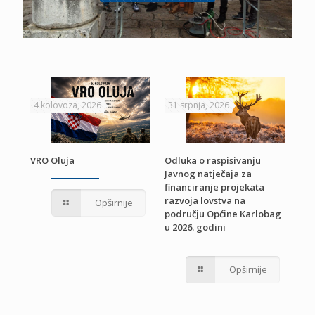
4 kolovoza, 2026
31 srpnja, 2026
22 
VRO Oluja
Odluka o raspisivanju
Javnog natječaja za
JE
Pri
financiranje projekata
pro
razvoja lovstva na
Opširnije
jed
području Općine Karlobag
TU
u 2026. godini
Opširnije