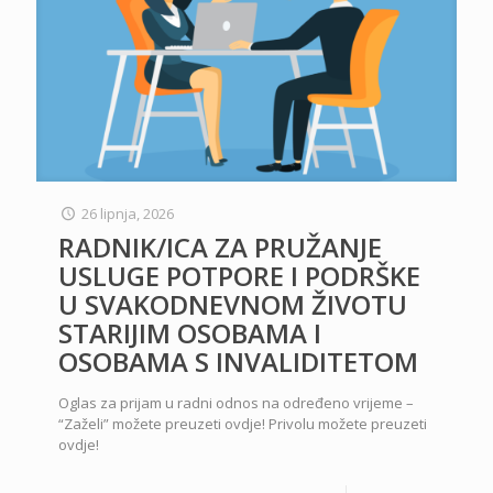
26 lipnja, 2026
RADNIK/ICA ZA PRUŽANJE
USLUGE POTPORE I PODRŠKE
U SVAKODNEVNOM ŽIVOTU
STARIJIM OSOBAMA I
OSOBAMA S INVALIDITETOM
Oglas za prijam u radni odnos na određeno vrijeme –
“Zaželi” možete preuzeti ovdje! Privolu možete preuzeti
ovdje!