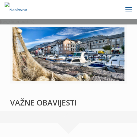
[rev_slider politics]
VAŽNE OBAVIJESTI