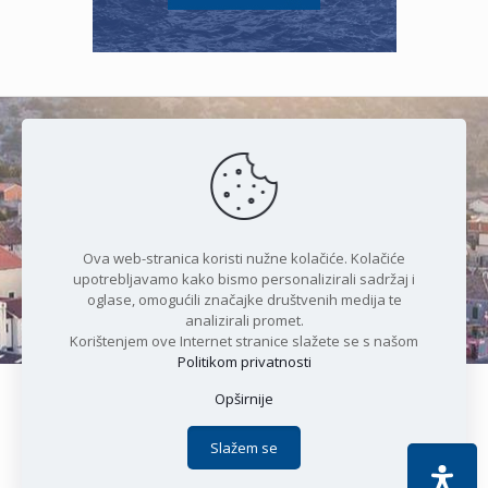
Čudesan spoj kristalnog mora i
prirode
Ova web-stranica koristi nužne kolačiće. Kolačiće
upotrebljavamo kako bismo personalizirali sadržaj i
oglase, omogućili značajke društvenih medija te
analizirali promet.
Korištenjem ove Internet stranice slažete se s našom
Politikom privatnosti
Opširnije
Copyright © 2021 Općina Karlobag | Sva prava pridržana |
Izjava o kolačićima
|
Politika privatnosti
| DEVELOPMENT by
Slažem se
Apoc IT