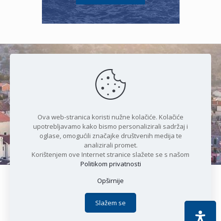
Čudesan spoj kristalnog mora i
prirode
Ova web-stranica koristi nužne kolačiće. Kolačiće
upotrebljavamo kako bismo personalizirali sadržaj i
oglase, omogućili značajke društvenih medija te
analizirali promet.
Korištenjem ove Internet stranice slažete se s našom
Politikom privatnosti
Opširnije
Copyright © 2021 Općina Karlobag | Sva prava pridržana |
Izjava o kolačićima
|
Politika privatnosti
| DEVELOPMENT by
Slažem se
Apoc IT