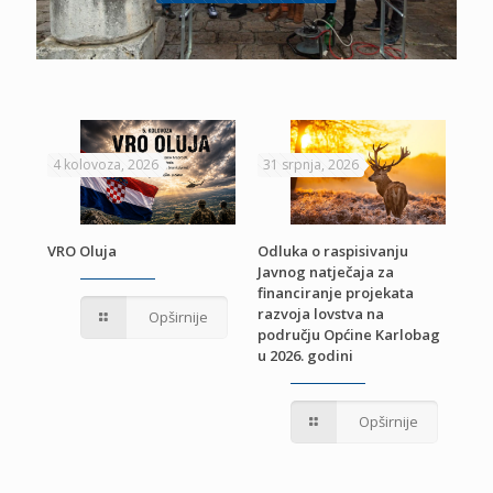
4 kolovoza, 2026
31 srpnja, 2026
22 
VRO Oluja
Odluka o raspisivanju
Javnog natječaja za
JE
Pri
financiranje projekata
pro
razvoja lovstva na
Opširnije
jed
području Općine Karlobag
TU
u 2026. godini
Opširnije