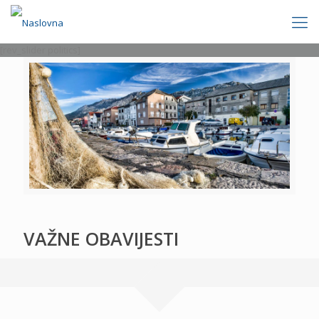
[rev_slider politics]
VAŽNE OBAVIJESTI