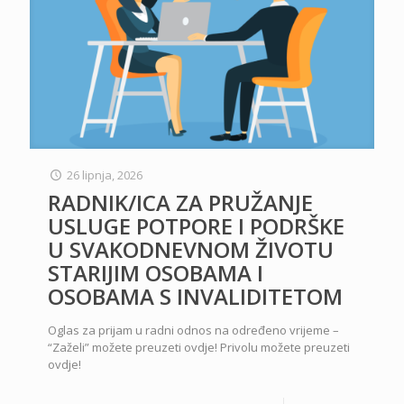
26 lipnja, 2026
RADNIK/ICA ZA PRUŽANJE
USLUGE POTPORE I PODRŠKE
U SVAKODNEVNOM ŽIVOTU
STARIJIM OSOBAMA I
OSOBAMA S INVALIDITETOM
Oglas za prijam u radni odnos na određeno vrijeme –
“Zaželi” možete preuzeti ovdje! Privolu možete preuzeti
ovdje!