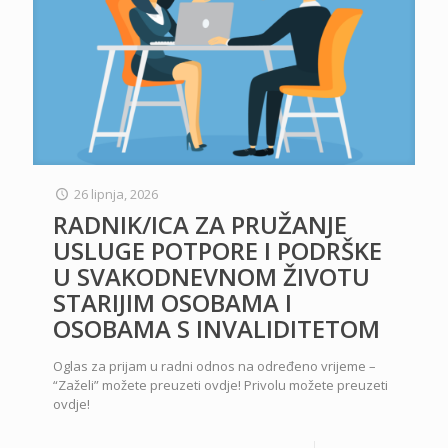
26 lipnja, 2026
RADNIK/ICA ZA PRUŽANJE
USLUGE POTPORE I PODRŠKE
U SVAKODNEVNOM ŽIVOTU
STARIJIM OSOBAMA I
OSOBAMA S INVALIDITETOM
Oglas za prijam u radni odnos na određeno vrijeme –
“Zaželi” možete preuzeti ovdje! Privolu možete preuzeti
ovdje!