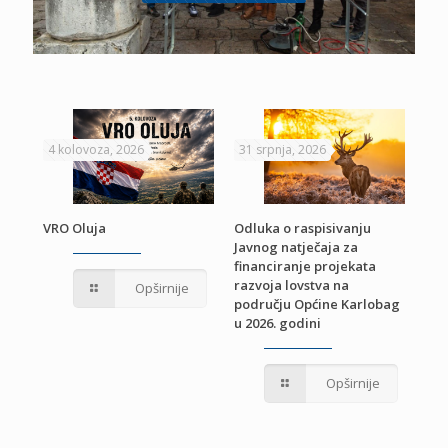
4 kolovoza, 2026
31 srpnja, 2026
22 
VRO Oluja
Odluka o raspisivanju
Javnog natječaja za
JE
Pri
financiranje projekata
pro
razvoja lovstva na
Opširnije
jed
području Općine Karlobag
TU
u 2026. godini
Opširnije