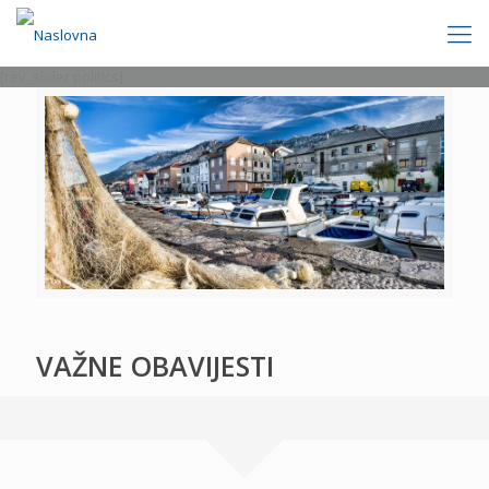
[rev_slider politics]
VAŽNE OBAVIJESTI