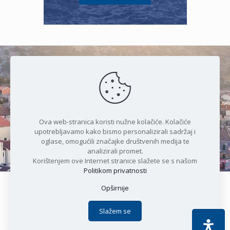
Čudesan spoj kristalnog mora i
prirode
Ova web-stranica koristi nužne kolačiće. Kolačiće
upotrebljavamo kako bismo personalizirali sadržaj i
oglase, omogućili značajke društvenih medija te
analizirali promet.
Korištenjem ove Internet stranice slažete se s našom
Politikom privatnosti
Opširnije
Copyright © 2021 Općina Karlobag | Sva prava pridržana |
Izjava o kolačićima
|
Politika privatnosti
| DEVELOPMENT by
Slažem se
Apoc IT