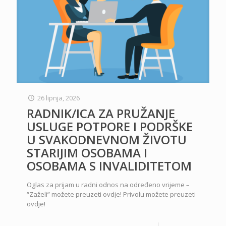
26 lipnja, 2026
RADNIK/ICA ZA PRUŽANJE
USLUGE POTPORE I PODRŠKE
U SVAKODNEVNOM ŽIVOTU
STARIJIM OSOBAMA I
OSOBAMA S INVALIDITETOM
Oglas za prijam u radni odnos na određeno vrijeme –
“Zaželi” možete preuzeti ovdje! Privolu možete preuzeti
ovdje!