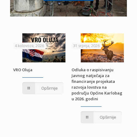
4 kolovoza, 2026
31 srpnja, 2026
22 
VRO Oluja
Odluka o raspisivanju
Javnog natječaja za
JE
Pri
financiranje projekata
pro
razvoja lovstva na
Opširnije
jed
području Općine Karlobag
TU
u 2026. godini
Opširnije