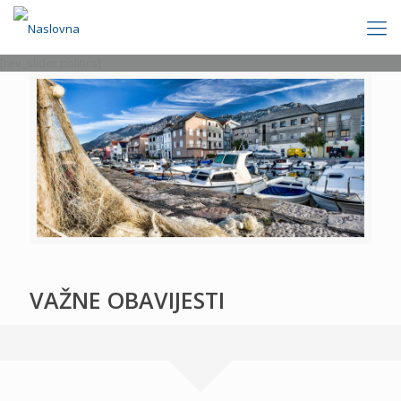
[rev_slider politics]
VAŽNE OBAVIJESTI