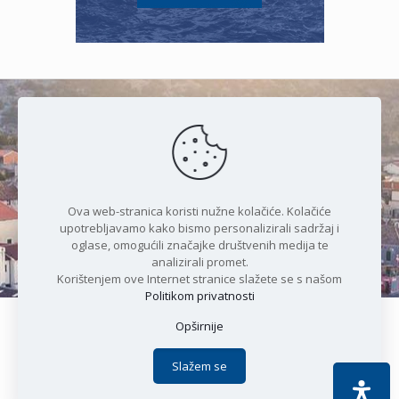
Čudesan spoj kristalnog mora i
prirode
Ova web-stranica koristi nužne kolačiće. Kolačiće
upotrebljavamo kako bismo personalizirali sadržaj i
oglase, omogućili značajke društvenih medija te
analizirali promet.
Korištenjem ove Internet stranice slažete se s našom
Politikom privatnosti
Opširnije
Copyright © 2021 Općina Karlobag | Sva prava pridržana |
Izjava o kolačićima
|
Politika privatnosti
| DEVELOPMENT by
Slažem se
Apoc IT