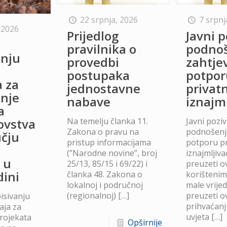
22 srpnja, 2026
7 srpnj
 2026
Prijedlog
Javni p
o
pravilnika o
podno
anju
provedbi
zahtje
postupaka
potpor
a za
jednostavne
privat
anje
nabave
iznajm
a
Na temelju članka 11.
Javni poziv
lovstva
Zakona o pravu na
podnošenje
čju
pristup informacijama
potporu p
(”Narodne novine”, broj
iznajmljiv
 u
25/13, 85/15 i 69/22) i
preuzeti ov
dini
članka 48. Zakona o
korišteni
lokalnoj i područnoj
male vrije
(regionalnoj)
[…]
preuzeti ov
isivanju
prihvaćanj
aja za
uvjeta
[…]
projekata
Opširnije