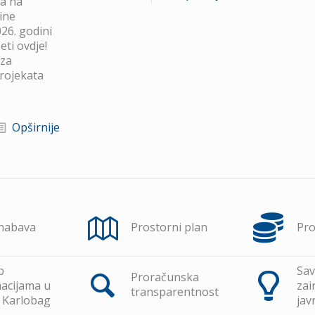
va na
ine
26. godini
ti ovdje!
 za
projekata
Opširnije
 nabava
Prostorni plan
Pr
p
Sav
Proračunska
acijama u
zai
transparentnost
 Karlobag
jav