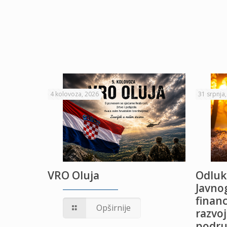
4 kolovoza, 2026
31 srpnja
VRO Oluja
Odluk
Javnog
financ
UŽANJE
Opširnije
razvoj
podru