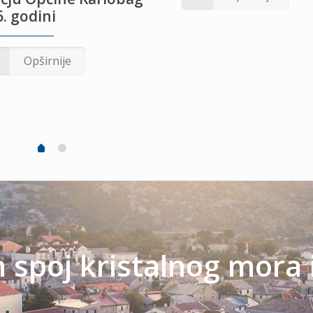
. godini
Opširnije
spoj kristalnog mora 