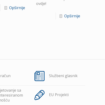
ovdje!
Opširnije
Opširnije
oračun
Službeni glasnik
jetovanje sa
EU Projekti
nteresiranom
nošću