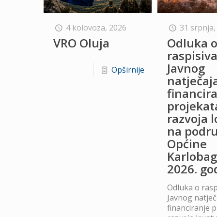
4 kolovoza, 2026
31 srpnja,
VRO Oluja
Odluka 
raspisiv
Javnog
Opširnije
natječaj
financir
projekat
razvoja 
na podru
Općine
Karlobag
2026. go
Odluka o rasp
Javnog natječ
financiranje 