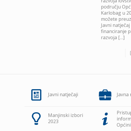
razvoja lovst
području Opć
Karlobag u 20
možete preuze
Javni natječaj
financiranje 
razvoja
[…]
Javni natječaji
Javna
Pristu
Manjinski izbori
inform
2023
Općini