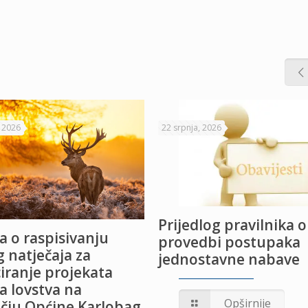
, 2026
22 srpnja, 2026
Prijedlog pravilnika o
a o raspisivanju
provedbi postupaka
 natječaja za
jednostavne nabave
iranje projekata
a lovstva na
Opširnije
čju Općine Karlobag