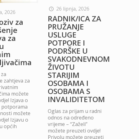
26 lipnja, 2026
a, 2026
RADNIK/ICA ZA
oziv za
PRUŽANJE
šenje
USLUGE
va za
POTPORE I
u
PODRŠKE U
nim
SVAKODNEVNOM
ljivačima
ŽIVOTU
STARIJIM
 za
 zahtjeva za
OSOBAMA I
rivatnim
OSOBAMA S
ačima možete
INVALIDITETOM
dje! Izjava o
m potporama
Oglas za prijam u radni
dnosti možete
odnos na određeno
dje! Izjavu o
vrijeme – “Zaželi”
u općih
možete preuzeti ovdje!
Privolu možete preuzeti