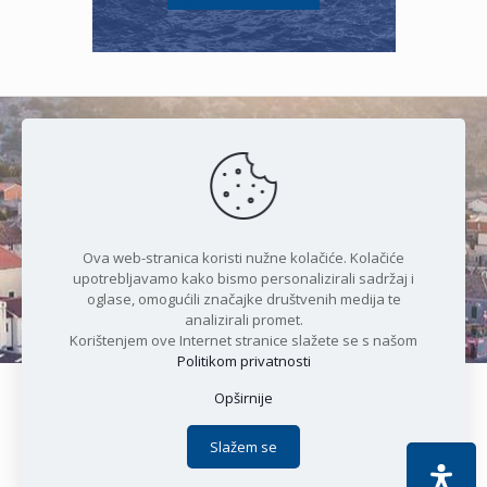
Čudesan spoj kristalnog mora i
prirode
Ova web-stranica koristi nužne kolačiće. Kolačiće
upotrebljavamo kako bismo personalizirali sadržaj i
oglase, omogućili značajke društvenih medija te
analizirali promet.
Korištenjem ove Internet stranice slažete se s našom
Politikom privatnosti
Opširnije
Copyright © 2021 Općina Karlobag | Sva prava pridržana |
Izjava o kolačićima
|
Politika privatnosti
| DEVELOPMENT by
Slažem se
Apoc IT