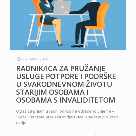
26 lipnja, 2026
RADNIK/ICA ZA PRUŽANJE
USLUGE POTPORE I PODRŠKE
U SVAKODNEVNOM ŽIVOTU
STARIJIM OSOBAMA I
OSOBAMA S INVALIDITETOM
Oglas za prijam u radni odnos na određeno vrijeme –
“Zaželi” možete preuzeti ovdje! Privolu možete preuzeti
ovdje!