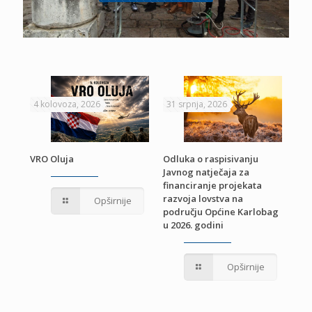
4 kolovoza, 2026
31 srpnja, 2026
22 
VRO Oluja
Odluka o raspisivanju
Javnog natječaja za
JE
Pri
financiranje projekata
pro
razvoja lovstva na
Opširnije
jed
području Općine Karlobag
TU
u 2026. godini
Opširnije