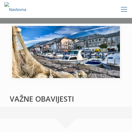
[rev_slider politics]
VAŽNE OBAVIJESTI