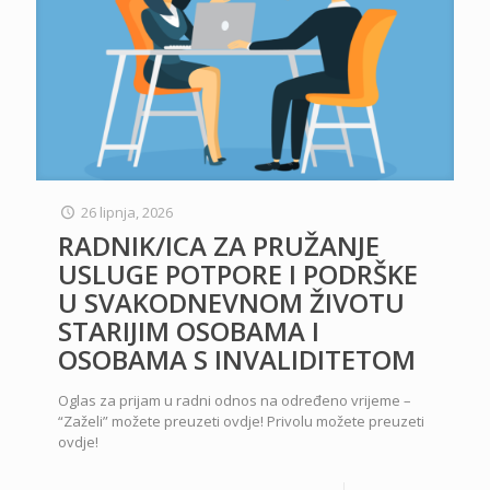
26 lipnja, 2026
RADNIK/ICA ZA PRUŽANJE
USLUGE POTPORE I PODRŠKE
U SVAKODNEVNOM ŽIVOTU
STARIJIM OSOBAMA I
OSOBAMA S INVALIDITETOM
Oglas za prijam u radni odnos na određeno vrijeme –
“Zaželi” možete preuzeti ovdje! Privolu možete preuzeti
ovdje!