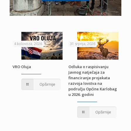
4 kolovoza, 2026
31 srpnja, 2026
22 
VRO Oluja
Odluka o raspisivanju
Javnog natječaja za
JE
Pri
financiranje projekata
pro
razvoja lovstva na
Opširnije
jed
području Općine Karlobag
TU
u 2026. godini
Opširnije