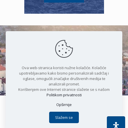
Čudesan spoj kristalnog mora i
prirode
Ova web-stranica koristi nužne kolačiće. Kolačiće
upotrebljavamo kako bismo personalizirali sadržaj i
oglase, omogućili značajke društvenih medija te
analizirali promet.
Korištenjem ove Internet stranice slažete se s našom
Politikom privatnosti
Opširnije
Copyright © 2021 Općina Karlobag | Sva prava pridržana |
Izjava o kolačićima
|
Politika privatnosti
| DEVELOPMENT by
Slažem se
Apoc IT