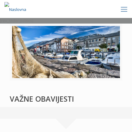
[rev_slider politics]
VAŽNE OBAVIJESTI