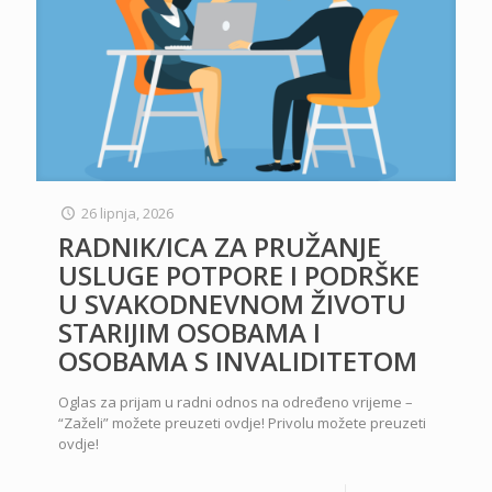
26 lipnja, 2026
RADNIK/ICA ZA PRUŽANJE
USLUGE POTPORE I PODRŠKE
U SVAKODNEVNOM ŽIVOTU
STARIJIM OSOBAMA I
OSOBAMA S INVALIDITETOM
Oglas za prijam u radni odnos na određeno vrijeme –
“Zaželi” možete preuzeti ovdje! Privolu možete preuzeti
ovdje!