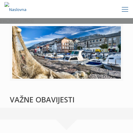
[rev_slider politics]
VAŽNE OBAVIJESTI