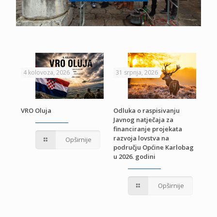
4 kolovoza, 2026
31 srpnja, 2026
22 
VRO Oluja
Odluka o raspisivanju
Javnog natječaja za
JE
Pri
financiranje projekata
pro
razvoja lovstva na
Opširnije
jed
području Općine Karlobag
TU
u 2026. godini
Opširnije