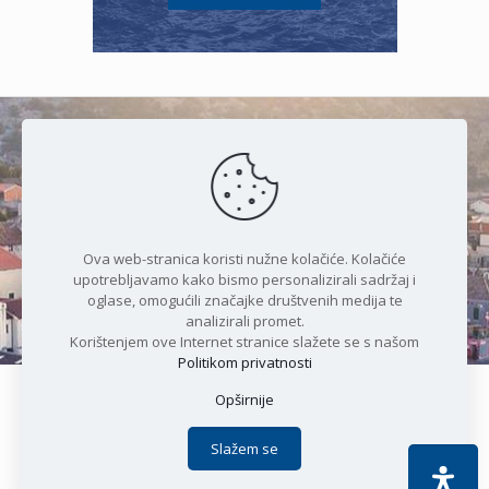
Čudesan spoj kristalnog mora i
prirode
Ova web-stranica koristi nužne kolačiće. Kolačiće
upotrebljavamo kako bismo personalizirali sadržaj i
oglase, omogućili značajke društvenih medija te
analizirali promet.
Korištenjem ove Internet stranice slažete se s našom
Politikom privatnosti
Opširnije
Copyright © 2021 Općina Karlobag | Sva prava pridržana |
Izjava o kolačićima
|
Politika privatnosti
| DEVELOPMENT by
Slažem se
Apoc IT