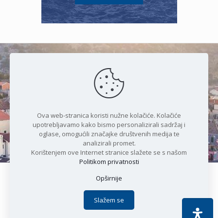
Čudesan spoj kristalnog mora i
prirode
Ova web-stranica koristi nužne kolačiće. Kolačiće
upotrebljavamo kako bismo personalizirali sadržaj i
oglase, omogućili značajke društvenih medija te
analizirali promet.
Korištenjem ove Internet stranice slažete se s našom
Politikom privatnosti
Opširnije
Copyright © 2021 Općina Karlobag | Sva prava pridržana |
Izjava o kolačićima
|
Politika privatnosti
| DEVELOPMENT by
Slažem se
Apoc IT