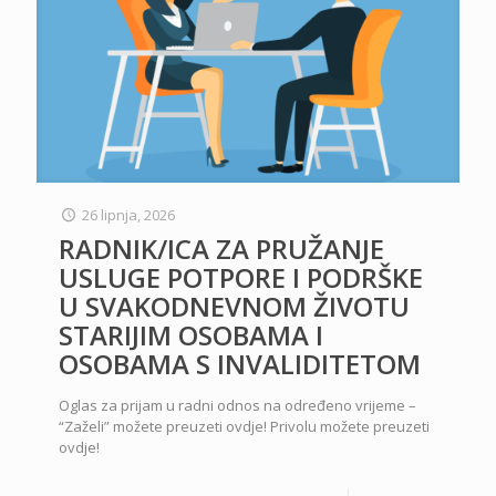
26 lipnja, 2026
RADNIK/ICA ZA PRUŽANJE
USLUGE POTPORE I PODRŠKE
U SVAKODNEVNOM ŽIVOTU
STARIJIM OSOBAMA I
OSOBAMA S INVALIDITETOM
Oglas za prijam u radni odnos na određeno vrijeme –
“Zaželi” možete preuzeti ovdje! Privolu možete preuzeti
ovdje!