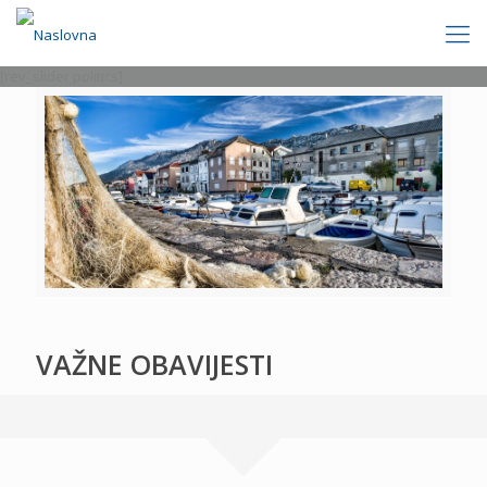
[rev_slider politics]
VAŽNE OBAVIJESTI