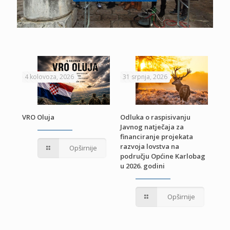
4 kolovoza, 2026
31 srpnja, 2026
22 
VRO Oluja
Odluka o raspisivanju
Javnog natječaja za
JE
Pri
financiranje projekata
pro
razvoja lovstva na
Opširnije
jed
području Općine Karlobag
TU
u 2026. godini
Opširnije